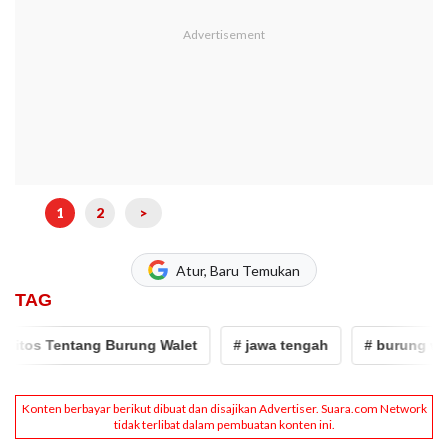
1
2
>
Atur, Baru Temukan
TAG
itos Tentang Burung Walet
# jawa tengah
# burung walet