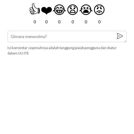
👍
❤️
😂
😧
😭
😡
0
0
0
0
0
0
Isi komentar sepenuhnya adalah tanggung jawab pengguna dan diatur
dalam UU ITE