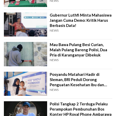
Datangi TKP
NEWS
Gubernur Luthfi Minta Mahasiswa
Jangan Cuma Demo: Kritik Harus
Berbasis Data!
NEWS
Mau Bawa Pulang Besi Curian,
Malah Pulang Bareng Polisi, Dua
Pria di Karanganyar Dibekuk
NEWS
Posyandu Matahari Hadir di
Sleman, BRI Peduli Dorong
Penguatan Kesehatan Ibu dan
Anak
NEWS
Polisi Tangkap 2 Terduga Pelaku
Perampokan Pembunuhan Bos
Konter HP Royal Phone Ambarawa