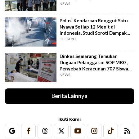
NEWS
Polusi Kendaraan Renggut Satu
Nyawa Setiap 12 Menit di
Indonesia, Studi Soroti Dampak
Seriusnya
LIFESTYLE
Dinkes Semarang Temukan
Dugaan Pelanggaran SOP MBG,
Penyebab Keracunan 707 Siswa
Masih Diteliti
NEWS
Berita Lainnya
Ikuti Kami