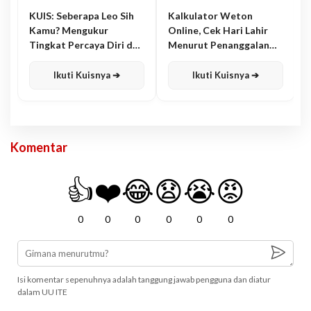
KUIS: Seberapa Leo Sih
Kalkulator Weton
Kamu? Mengukur
Online, Cek Hari Lahir
Tingkat Percaya Diri dan
Menurut Penanggalan
Karisma
Jawa
Ikuti Kuisnya ➔
Ikuti Kuisnya ➔
Komentar
👍
❤️
😂
😧
😭
😡
0
0
0
0
0
0
Isi komentar sepenuhnya adalah tanggung jawab pengguna dan diatur
dalam UU ITE