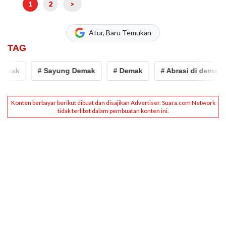
1
2
>
Atur, Baru Temukan
TAG
k
# Sayung Demak
# Demak
# Abrasi di demak