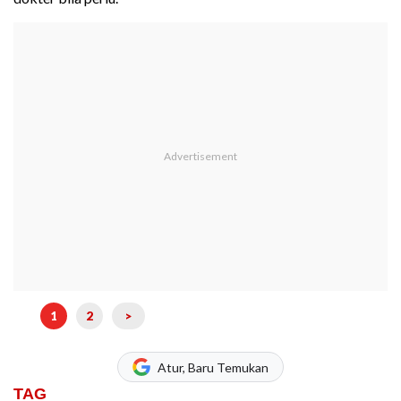
1
2
>
Atur, Baru Temukan
TAG