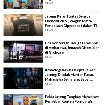
NEWS
Jateng Kejar Tuntas Sensus
Ekonomi 2026, Wagub Minta
Pendataan Dipercepat dalam Tiga
Pekan
NEWS
Bos Konter HP Diduga Dirampok
di Ambarawa, Jenazah Ditemukan
di Grobogan
NEWS
Kronologi Kasus Deepfake AI di
Jateng: Ditolak Mantan Pacar,
Mahasiswa Semarang Sebar
Konten Porno
NEWS
Polda Jateng Tangkap Mahasiswa
Penyebar Konten Pornografi