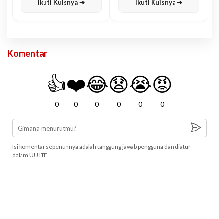
Ikuti Kuisnya ➔
Ikuti Kuisnya ➔
Komentar
👍
❤️
😂
😧
😭
😡
0
0
0
0
0
0
Isi komentar sepenuhnya adalah tanggung jawab pengguna dan diatur
dalam UU ITE