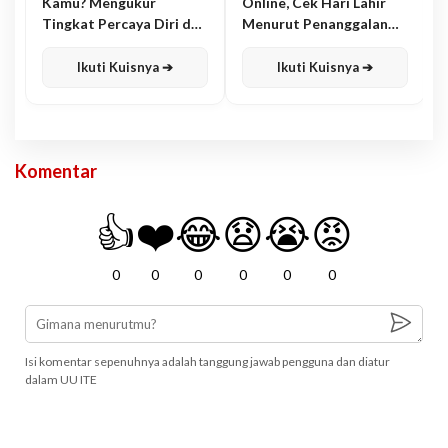
Kamu? Mengukur
Online, Cek Hari Lahir
Tingkat Percaya Diri dan
Menurut Penanggalan
Karisma
Jawa
Ikuti Kuisnya ➔
Ikuti Kuisnya ➔
Komentar
👍
❤️
😂
😧
😭
😡
0
0
0
0
0
0
Isi komentar sepenuhnya adalah tanggung jawab pengguna dan diatur
dalam UU ITE