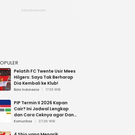
POPULER
Pelatih FC Twente Usir Mees
Hilgers: Saya Tak Berharap
Dia Kembali ke Klub!
Bola Indonesia
17:39 WIB
PIP Termin II 2026 Kapan
Cair? Ini Jadwal Lengkap
dan Cara Ceknya agar Dana
Tidak Hangus!
Komunitas
07:36 WIB
4 Shio yang Menarik