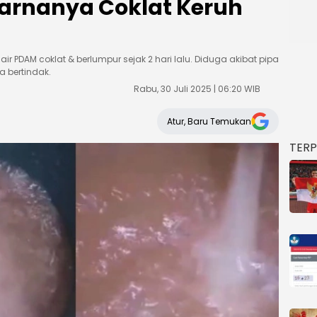
arnanya Coklat Keruh
 PDAM coklat & berlumpur sejak 2 hari lalu. Diduga akibat pipa
 bertindak.
Rabu, 30 Juli 2025 | 06:20 WIB
Atur, Baru Temukan
TER