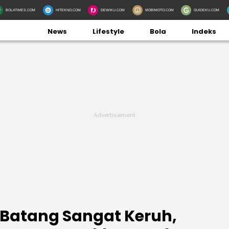
BOLATIMES.COM
HITEKNO.COM
DEWIKU.COM
MOBIMOTO.COM
GUIDEKU.COM
News
Lifestyle
Bola
Indeks
i Batang Sangat Keruh,