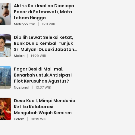
Aktris Sali Irsalina Dianiaya
Pacar di Fatmawati, Mata
Lebam Hingga
Diselamatkan Polantas
Metropolitan
15:11 WIB
Dipilih Lewat Seleksi Ketat,
Bank Dunia Kembali Tunjuk
Sri Mulyani Duduki Jabatan
Strategis
Makro
14:29 WIB
Pagar Besi di Mal-mal,
Benarkah untuk Antisipasi
Plot Kerusuhan Agustus?
Nasional
10:37 WIB
Desa Kecil, Mimpi Mendunia:
Ketika Kolaborasi
Mengubah Wajah Kemiren
Kolom
08:19 WIB