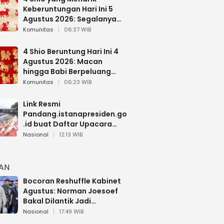
Keberuntungan Hari Ini 5
Agustus 2026: Segalanya
Berjalan Lancar
Komunitas
06:37 WIB
4 Shio Beruntung Hari Ini 4
Agustus 2026: Macan
hingga Babi Berpeluang
Dapat Kabar Baik
Komunitas
06:23 WIB
Link Resmi
Pandang.istanapresiden.go
.id buat Daftar Upacara
Bendera HUT RI di Istana
Nasional
12:13 WIB
Negara
HAN
Bocoran Reshuffle Kabinet
Agustus: Norman Joesoef
Bakal Dilantik Jadi
Wamenhan RI
Nasional
17:49 WIB