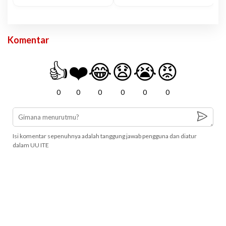
Komentar
👍
❤️
😂
😧
😭
😡
0
0
0
0
0
0
Isi komentar sepenuhnya adalah tanggung jawab pengguna dan diatur
dalam UU ITE