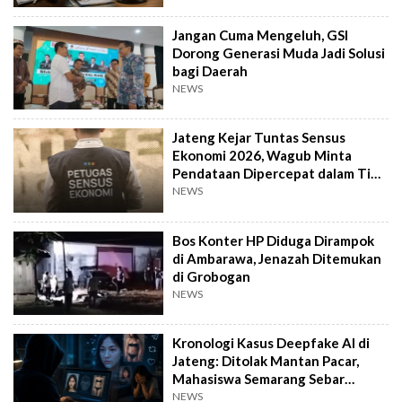
Jangan Cuma Mengeluh, GSI
Dorong Generasi Muda Jadi Solusi
bagi Daerah
NEWS
Jateng Kejar Tuntas Sensus
Ekonomi 2026, Wagub Minta
Pendataan Dipercepat dalam Tiga
Pekan
NEWS
Bos Konter HP Diduga Dirampok
di Ambarawa, Jenazah Ditemukan
di Grobogan
NEWS
Kronologi Kasus Deepfake AI di
Jateng: Ditolak Mantan Pacar,
Mahasiswa Semarang Sebar
Konten Porno
NEWS