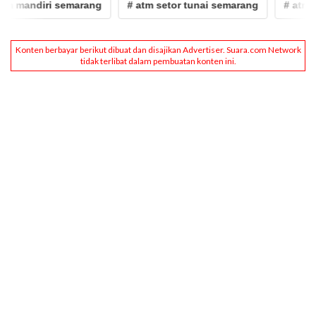
andiri semarang
# atm setor tunai semarang
# atm
#