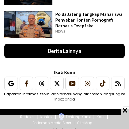
Polda Jateng Tangkap Mahasiswa
Penyebar Konten Pornografi
Berbasis Deepfake
NEWS
Berita Lainnya
Ikuti Kami
Dapatkan informasi terkini dan terbaru yang dikirimkan langsung ke
Inbox anda
Redaksi
Kontak
Tentang Kami
Karir
Pedoman Media Siber
Site Map