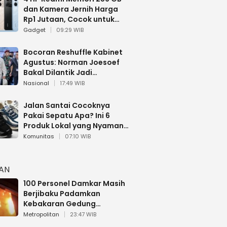
dan Kamera Jernih Harga
Rp1 Jutaan, Cocok untuk
Multitasking
Gadget
09:29 WIB
Bocoran Reshuffle Kabinet
Agustus: Norman Joesoef
Bakal Dilantik Jadi
Wamenhan RI
Nasional
17:49 WIB
Jalan Santai Cocoknya
Pakai Sepatu Apa? Ini 6
Produk Lokal yang Nyaman
Buat 17 Agustusan
Komunitas
07:10 WIB
HAN
100 Personel Damkar Masih
Berjibaku Padamkan
Kebakaran Gedung
Bapenda DKI
Metropolitan
23:47 WIB