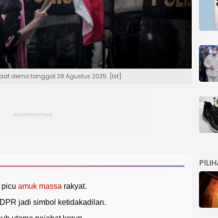
aat demo tanggal 28 Agustus 2025. [Ist]
PILI
 picu
amuk massa
rakyat.
DPR jadi simbol ketidakadilan.