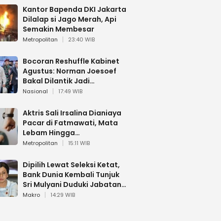
Kantor Bapenda DKI Jakarta
Dilalap si Jago Merah, Api
Semakin Membesar
Metropolitan
23:40 WIB
Bocoran Reshuffle Kabinet
Agustus: Norman Joesoef
Bakal Dilantik Jadi
Wamenhan RI
Nasional
17:49 WIB
Aktris Sali Irsalina Dianiaya
Pacar di Fatmawati, Mata
Lebam Hingga
Diselamatkan Polantas
Metropolitan
15:11 WIB
Dipilih Lewat Seleksi Ketat,
Bank Dunia Kembali Tunjuk
Sri Mulyani Duduki Jabatan
Strategis
Makro
14:29 WIB