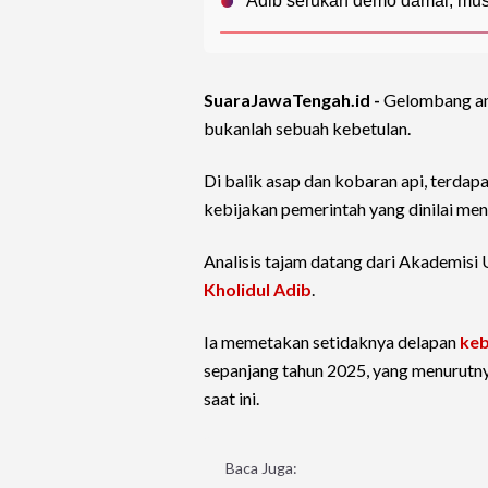
Adib serukan demo damai, mus
SuaraJawaTengah.id -
Gelombang am
bukanlah sebuah kebetulan.
Di balik asap dan kobaran api, terda
kebijakan pemerintah yang dinilai menc
Analisis tajam datang dari Akademisi
Kholidul Adib
.
Ia memetakan setidaknya delapan
keb
sepanjang tahun 2025, yang menurutnya
saat ini.
Baca Juga: