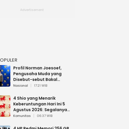
POPULER
Profil Norman Joesoef,
Pengusaha Muda yang
Disebut-sebut Bakal
Dilantik Jadi Wamenhan RI
Nasional
17:21 WIB
4 Shio yang Menarik
Keberuntungan Hari Ini 5
Agustus 2026: Segalanya
Berjalan Lancar
Komunitas
06:37 WIB
4 HP Redmi Memori 256 GB