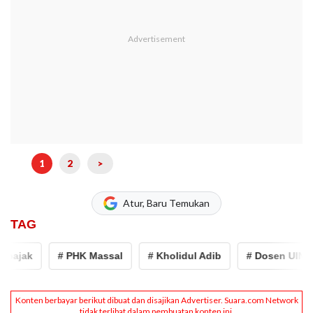
1
2
>
Atur, Baru Temukan
TAG
# PHK Massal
# Kholidul Adib
# Dosen UIN Walisong