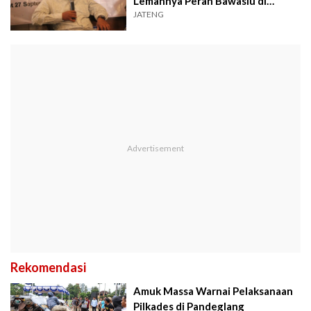
Lemahnya Peran Bawaslu di
Pilkada 2024
JATENG
Rekomendasi
Amuk Massa Warnai Pelaksanaan
Pilkades di Pandeglang