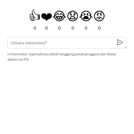
👍
❤️
😂
😧
😭
😡
0
0
0
0
0
0
Isi komentar sepenuhnya adalah tanggung jawab pengguna dan diatur
dalam UU ITE