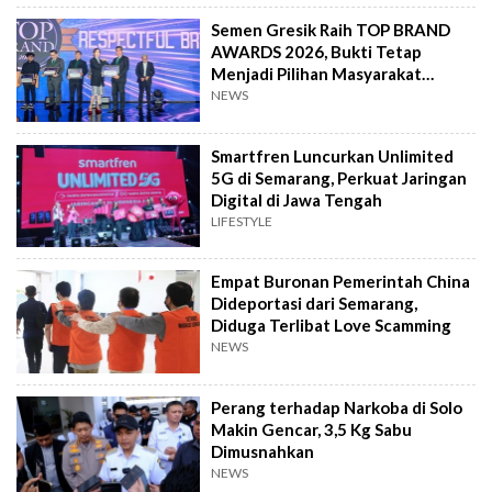
Semen Gresik Raih TOP BRAND
AWARDS 2026, Bukti Tetap
Menjadi Pilihan Masyarakat
Indonesia
NEWS
Smartfren Luncurkan Unlimited
5G di Semarang, Perkuat Jaringan
Digital di Jawa Tengah
LIFESTYLE
Empat Buronan Pemerintah China
Dideportasi dari Semarang,
Diduga Terlibat Love Scamming
NEWS
Perang terhadap Narkoba di Solo
Makin Gencar, 3,5 Kg Sabu
Dimusnahkan
NEWS