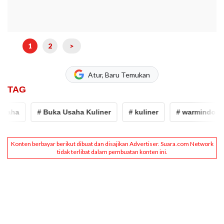
1
2
>
Atur, Baru Temukan
TAG
aha
# Buka Usaha Kuliner
# kuliner
# warmindo