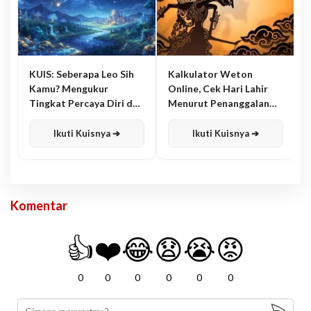
KUIS: Seberapa Leo Sih
Kalkulator Weton
Kamu? Mengukur
Online, Cek Hari Lahir
Tingkat Percaya Diri dan
Menurut Penanggalan
Karisma
Jawa
Ikuti Kuisnya ➔
Ikuti Kuisnya ➔
Komentar
👍
❤️
😂
😧
😭
😡
0
0
0
0
0
0