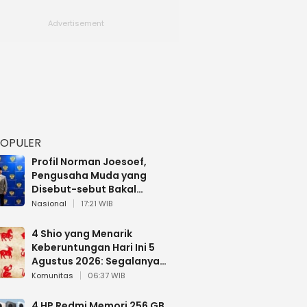
POPULER
Profil Norman Joesoef,
Pengusaha Muda yang
Disebut-sebut Bakal
Dilantik Jadi Wamenhan RI
Nasional
17:21 WIB
4 Shio yang Menarik
Keberuntungan Hari Ini 5
Agustus 2026: Segalanya
Berjalan Lancar
Komunitas
06:37 WIB
4 HP Redmi Memori 256 GB