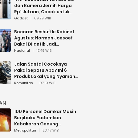
dan Kamera Jernih Harga
Rp1 Jutaan, Cocok untuk
Multitasking
Gadget
09:29 WIB
Bocoran Reshuffle Kabinet
Agustus: Norman Joesoef
Bakal Dilantik Jadi
Wamenhan RI
Nasional
17:49 WIB
Jalan Santai Cocoknya
Pakai Sepatu Apa? Ini 6
Produk Lokal yang Nyaman
Buat 17 Agustusan
Komunitas
07:10 WIB
HAN
100 Personel Damkar Masih
Berjibaku Padamkan
Kebakaran Gedung
Bapenda DKI
Metropolitan
23:47 WIB