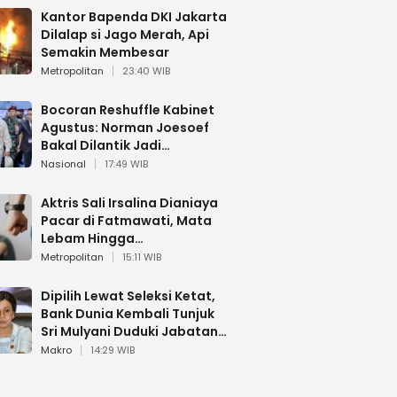
Kantor Bapenda DKI Jakarta
Dilalap si Jago Merah, Api
Semakin Membesar
Metropolitan
23:40 WIB
Bocoran Reshuffle Kabinet
Agustus: Norman Joesoef
Bakal Dilantik Jadi
Wamenhan RI
Nasional
17:49 WIB
Aktris Sali Irsalina Dianiaya
Pacar di Fatmawati, Mata
Lebam Hingga
Diselamatkan Polantas
Metropolitan
15:11 WIB
Dipilih Lewat Seleksi Ketat,
Bank Dunia Kembali Tunjuk
Sri Mulyani Duduki Jabatan
Strategis
Makro
14:29 WIB