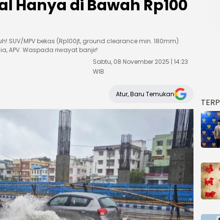
dal Hanya di Bawah Rp100
h! SUV/MPV bekas (Rp100jt, ground clearance min. 180mm)
nia, APV. Waspada riwayat banjir!
Sabtu, 08 November 2025 | 14:23
WIB
Atur, Baru Temukan
TER