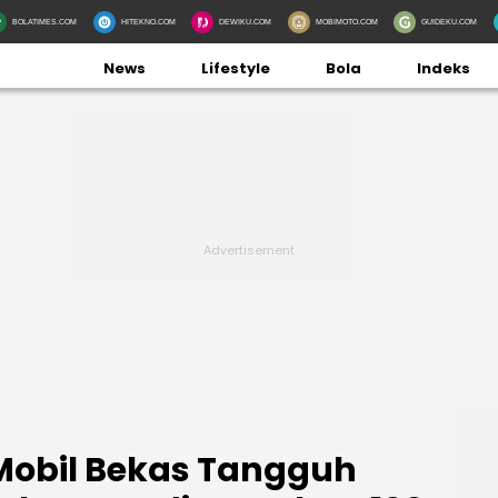
BOLATIMES.COM
HITEKNO.COM
DEWIKU.COM
MOBIMOTO.COM
GUIDEKU.COM
News
Lifestyle
Bola
Indeks
Mobil Bekas Tangguh