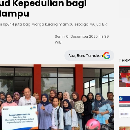
ud Kepedulian bagi
 Mampu
ilai Rp344 juta bagi warga kurang mampu sebagai wujud BRI
Senin, 01 Desember 2025 | 13:39
WIB
Atur, Baru Temukan
TER