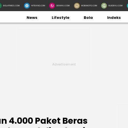
BOLATIMES.COM
HITEKNO.COM
DEWIKU.COM
MOBIMOTO.COM
GUIDEKU.COM
News
Lifestyle
Bola
Indeks
an 4.000 Paket Beras