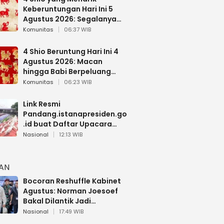
Keberuntungan Hari Ini 5
Agustus 2026: Segalanya
Berjalan Lancar
Komunitas
06:37 WIB
4 Shio Beruntung Hari Ini 4
Agustus 2026: Macan
hingga Babi Berpeluang
Dapat Kabar Baik
Komunitas
06:23 WIB
Link Resmi
Pandang.istanapresiden.go
.id buat Daftar Upacara
Bendera HUT RI di Istana
Nasional
12:13 WIB
Negara
HAN
Bocoran Reshuffle Kabinet
Agustus: Norman Joesoef
Bakal Dilantik Jadi
Wamenhan RI
Nasional
17:49 WIB