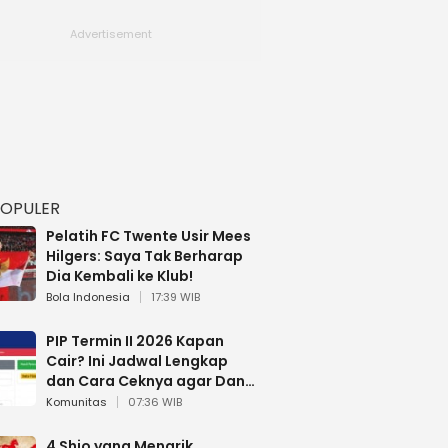
POPULER
Pelatih FC Twente Usir Mees
Hilgers: Saya Tak Berharap
Dia Kembali ke Klub!
Bola Indonesia
17:39 WIB
PIP Termin II 2026 Kapan
Cair? Ini Jadwal Lengkap
dan Cara Ceknya agar Dana
Tidak Hangus!
Komunitas
07:36 WIB
4 Shio yang Menarik