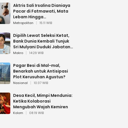
Aktris Sali Irsalina Dianiaya
Pacar di Fatmawati, Mata
Lebam Hingga
Diselamatkan Polantas
Metropolitan
15:11 WIB
Dipilih Lewat Seleksi Ketat,
Bank Dunia Kembali Tunjuk
Sri Mulyani Duduki Jabatan
Strategis
Makro
14:29 WIB
Pagar Besi di Mal-mal,
Benarkah untuk Antisipasi
Plot Kerusuhan Agustus?
Nasional
10:37 WIB
Desa Kecil, Mimpi Mendunia:
Ketika Kolaborasi
Mengubah Wajah Kemiren
Kolom
08:19 WIB