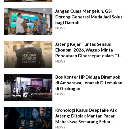
Jangan Cuma Mengeluh, GSI
Dorong Generasi Muda Jadi Solusi
bagi Daerah
NEWS
Jateng Kejar Tuntas Sensus
Ekonomi 2026, Wagub Minta
Pendataan Dipercepat dalam Tiga
Pekan
NEWS
Bos Konter HP Diduga Dirampok
di Ambarawa, Jenazah Ditemukan
di Grobogan
NEWS
Kronologi Kasus Deepfake AI di
Jateng: Ditolak Mantan Pacar,
Mahasiswa Semarang Sebar
Konten Porno
NEWS