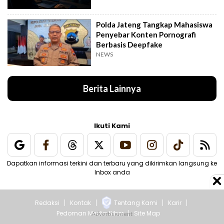
Polda Jateng Tangkap Mahasiswa
Penyebar Konten Pornografi
Berbasis Deepfake
NEWS
Berita Lainnya
Ikuti Kami
Dapatkan informasi terkini dan terbaru yang dikirimkan langsung ke
Inbox anda
Redaksi
Kontak
Tentang Kami
Karir
Pedoman Media Siber
Site Map