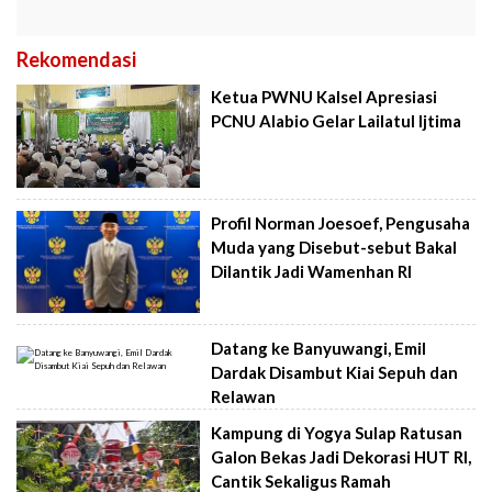
Rekomendasi
Ketua PWNU Kalsel Apresiasi
PCNU Alabio Gelar Lailatul Ijtima
Profil Norman Joesoef, Pengusaha
Muda yang Disebut-sebut Bakal
Dilantik Jadi Wamenhan RI
Datang ke Banyuwangi, Emil
Dardak Disambut Kiai Sepuh dan
Relawan
Kampung di Yogya Sulap Ratusan
Galon Bekas Jadi Dekorasi HUT RI,
Cantik Sekaligus Ramah