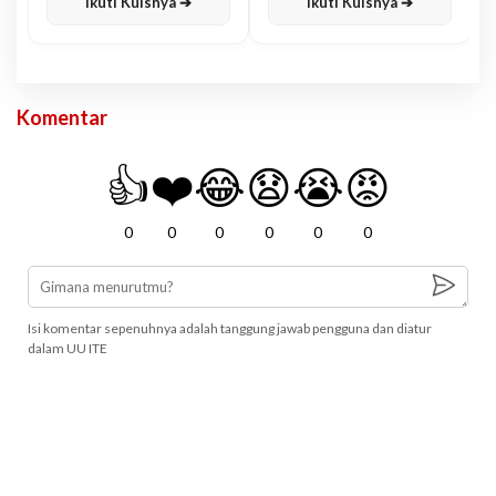
Ikuti Kuisnya ➔
Ikuti Kuisnya ➔
Komentar
👍
❤️
😂
😧
😭
😡
0
0
0
0
0
0
Isi komentar sepenuhnya adalah tanggung jawab pengguna dan diatur
dalam UU ITE