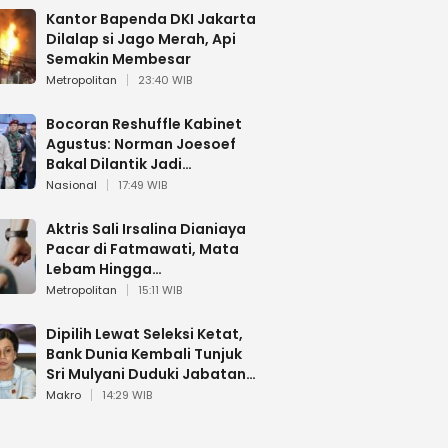
Kantor Bapenda DKI Jakarta
Dilalap si Jago Merah, Api
Semakin Membesar
Metropolitan
23:40 WIB
Bocoran Reshuffle Kabinet
Agustus: Norman Joesoef
Bakal Dilantik Jadi
Wamenhan RI
Nasional
17:49 WIB
Aktris Sali Irsalina Dianiaya
Pacar di Fatmawati, Mata
Lebam Hingga
Diselamatkan Polantas
Metropolitan
15:11 WIB
Dipilih Lewat Seleksi Ketat,
Bank Dunia Kembali Tunjuk
Sri Mulyani Duduki Jabatan
Strategis
Makro
14:29 WIB