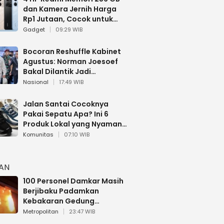
dan Kamera Jernih Harga
Rp1 Jutaan, Cocok untuk
Multitasking
Gadget
09:29 WIB
Bocoran Reshuffle Kabinet
Agustus: Norman Joesoef
Bakal Dilantik Jadi
Wamenhan RI
Nasional
17:49 WIB
Jalan Santai Cocoknya
Pakai Sepatu Apa? Ini 6
Produk Lokal yang Nyaman
Buat 17 Agustusan
Komunitas
07:10 WIB
HAN
100 Personel Damkar Masih
Berjibaku Padamkan
Kebakaran Gedung
Bapenda DKI
Metropolitan
23:47 WIB