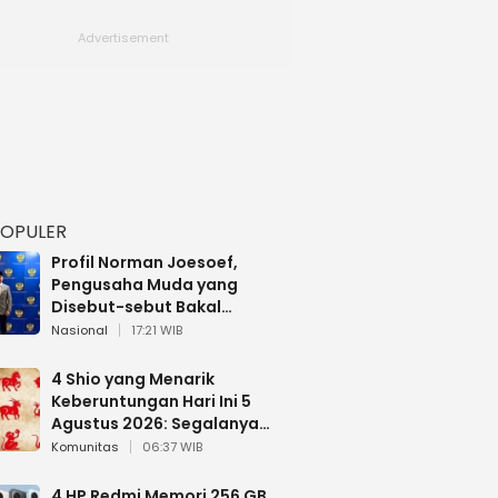
POPULER
Profil Norman Joesoef,
Pengusaha Muda yang
Disebut-sebut Bakal
Dilantik Jadi Wamenhan RI
Nasional
17:21 WIB
4 Shio yang Menarik
Keberuntungan Hari Ini 5
Agustus 2026: Segalanya
Berjalan Lancar
Komunitas
06:37 WIB
4 HP Redmi Memori 256 GB