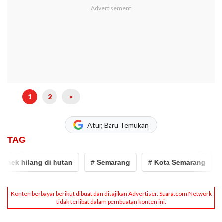
1
2
>
Atur, Baru Temukan
TAG
ek hilang di hutan
# Semarang
# Kota Semarang
# t