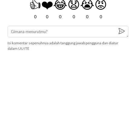
👍
❤️
😂
😧
😭
😡
0
0
0
0
0
0
Isi komentar sepenuhnya adalah tanggung jawab pengguna dan diatur
dalam UU ITE