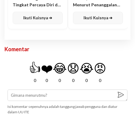
Tingkat Percaya Diri dan
Menurut Penanggalan
Karisma
Jawa
Ikuti Kuisnya ➔
Ikuti Kuisnya ➔
Komentar
👍
❤️
😂
😧
😭
😡
0
0
0
0
0
0
Isi komentar sepenuhnya adalah tanggung jawab pengguna dan diatur
dalam UU ITE