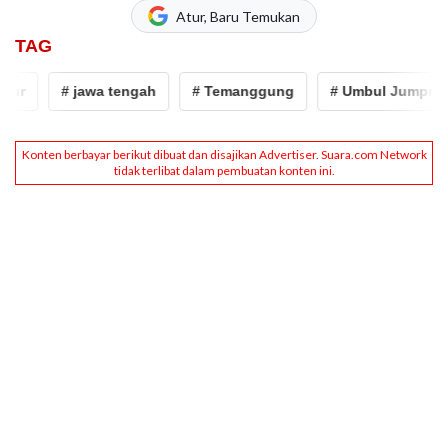
Atur, Baru Temukan
TAG
r
# jawa tengah
# Temanggung
# Umbul Jumprit