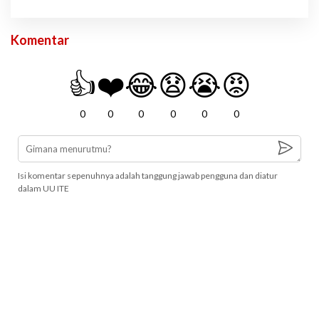
Komentar
👍
❤️
😂
😧
😭
😡
0
0
0
0
0
0
Isi komentar sepenuhnya adalah tanggung jawab pengguna dan diatur
dalam UU ITE