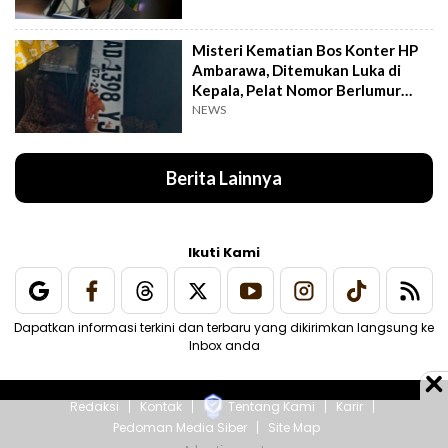
Misteri Kematian Bos Konter HP
Ambarawa, Ditemukan Luka di
Kepala, Pelat Nomor Berlumur
Darah
NEWS
Berita Lainnya
Ikuti Kami
Dapatkan informasi terkini dan terbaru yang dikirimkan langsung ke
Inbox anda
Redaksi
Kontak
Tentang Kami
Karir
Pedoman Media Siber
Site Map