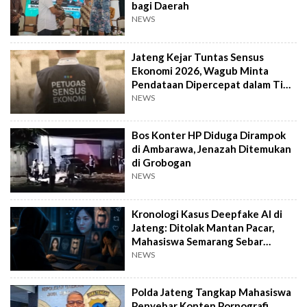
bagi Daerah
NEWS
Jateng Kejar Tuntas Sensus
Ekonomi 2026, Wagub Minta
Pendataan Dipercepat dalam Tiga
Pekan
NEWS
Bos Konter HP Diduga Dirampok
di Ambarawa, Jenazah Ditemukan
di Grobogan
NEWS
Kronologi Kasus Deepfake AI di
Jateng: Ditolak Mantan Pacar,
Mahasiswa Semarang Sebar
Konten Porno
NEWS
Polda Jateng Tangkap Mahasiswa
Penyebar Konten Pornografi