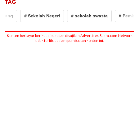
TAG
ang
# Sekolah Negeri
# sekolah swasta
# Pemkot Se