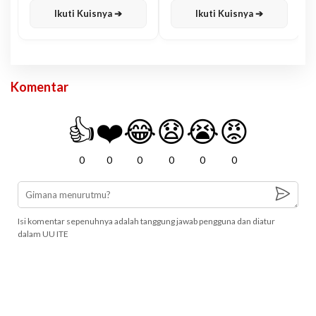
Ikuti Kuisnya ➔
Ikuti Kuisnya ➔
Komentar
👍
❤️
😂
😧
😭
😡
0
0
0
0
0
0
Isi komentar sepenuhnya adalah tanggung jawab pengguna dan diatur
dalam UU ITE