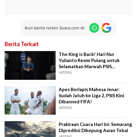
Ikuti berita terkini Suara.com di:
Berita Terkait
The King is Back! Hari Nur
Yulianto Resmi Pulang untuk
Selamatkan Marwah PSIS
Semarang
JATENG
Apes Berlapis Mahesa Jenar:
Sudah Jatuh ke Liga 2, PSIS Kini
Dibanned FIFA!
JATENG
Prakiraan Cuaca Hari Ini: Semarang
Diprediksi Dikepung Awan Tebal
JATENG