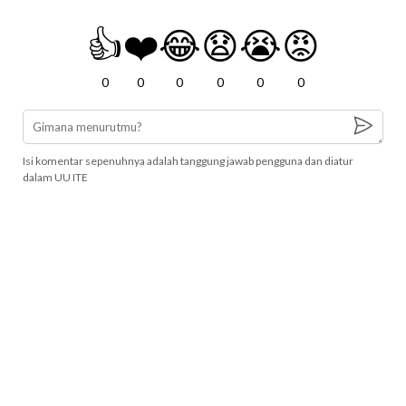
👍
❤️
😂
😧
😭
😡
0
0
0
0
0
0
Isi komentar sepenuhnya adalah tanggung jawab pengguna dan diatur
dalam UU ITE