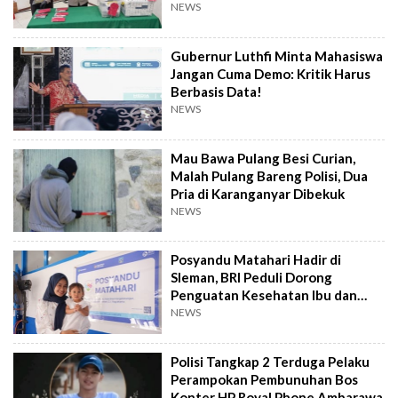
Datangi TKP
NEWS
Gubernur Luthfi Minta Mahasiswa
Jangan Cuma Demo: Kritik Harus
Berbasis Data!
NEWS
Mau Bawa Pulang Besi Curian,
Malah Pulang Bareng Polisi, Dua
Pria di Karanganyar Dibekuk
NEWS
Posyandu Matahari Hadir di
Sleman, BRI Peduli Dorong
Penguatan Kesehatan Ibu dan
Anak
NEWS
Polisi Tangkap 2 Terduga Pelaku
Perampokan Pembunuhan Bos
Konter HP Royal Phone Ambarawa