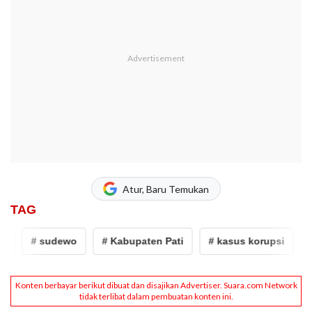
Atur, Baru Temukan
TAG
# sudewo
# Kabupaten Pati
# kasus korupsi
# B