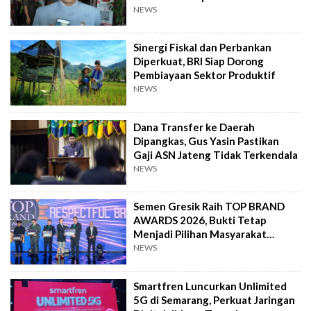
NEWS
Sinergi Fiskal dan Perbankan
Diperkuat, BRI Siap Dorong
Pembiayaan Sektor Produktif
NEWS
Dana Transfer ke Daerah
Dipangkas, Gus Yasin Pastikan
Gaji ASN Jateng Tidak Terkendala
NEWS
Semen Gresik Raih TOP BRAND
AWARDS 2026, Bukti Tetap
Menjadi Pilihan Masyarakat
Indonesia
NEWS
Smartfren Luncurkan Unlimited
5G di Semarang, Perkuat Jaringan