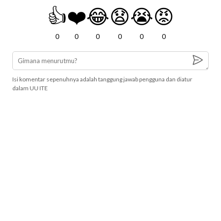
👍
❤️
😂
😧
😭
😡
0
0
0
0
0
0
Isi komentar sepenuhnya adalah tanggung jawab pengguna dan diatur
dalam UU ITE