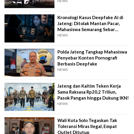
NEWS
Kronologi Kasus Deepfake AI di
Jateng: Ditolak Mantan Pacar,
Mahasiswa Semarang Sebar
Konten Porno
NEWS
Polda Jateng Tangkap Mahasiswa
Penyebar Konten Pornografi
Berbasis Deepfake
NEWS
Jateng dan Kaltim Teken Kerja
Sama Raksasa Rp20,2 Triliun,
Pasok Pangan hingga Dukung IKN!
NEWS
Wali Kota Solo Tegaskan Tak
Toleransi Miras Ilegal, Empat
Outlet Ditutup