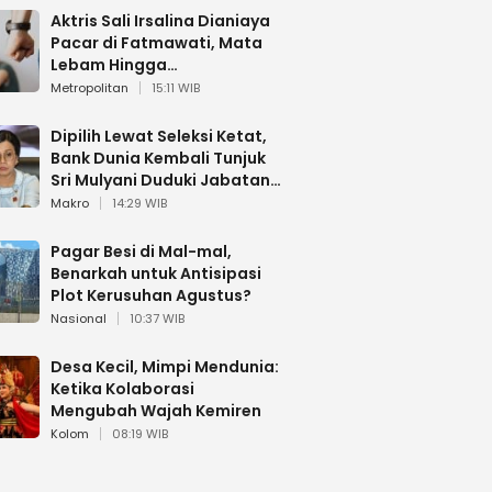
Aktris Sali Irsalina Dianiaya
Pacar di Fatmawati, Mata
Lebam Hingga
Diselamatkan Polantas
Metropolitan
15:11 WIB
Dipilih Lewat Seleksi Ketat,
Bank Dunia Kembali Tunjuk
Sri Mulyani Duduki Jabatan
Strategis
Makro
14:29 WIB
Pagar Besi di Mal-mal,
Benarkah untuk Antisipasi
Plot Kerusuhan Agustus?
Nasional
10:37 WIB
Desa Kecil, Mimpi Mendunia:
Ketika Kolaborasi
Mengubah Wajah Kemiren
Kolom
08:19 WIB