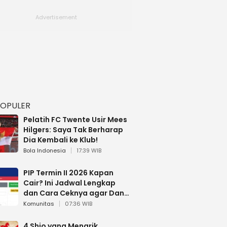
POPULER
Pelatih FC Twente Usir Mees
Hilgers: Saya Tak Berharap
Dia Kembali ke Klub!
Bola Indonesia
17:39 WIB
PIP Termin II 2026 Kapan
Cair? Ini Jadwal Lengkap
dan Cara Ceknya agar Dana
Tidak Hangus!
Komunitas
07:36 WIB
4 Shio yang Menarik