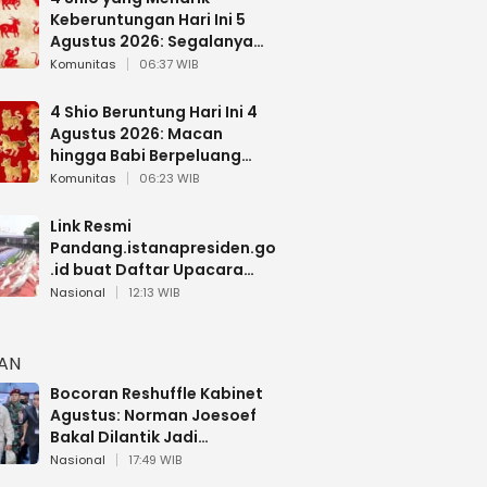
Keberuntungan Hari Ini 5
Agustus 2026: Segalanya
Berjalan Lancar
Komunitas
06:37 WIB
4 Shio Beruntung Hari Ini 4
Agustus 2026: Macan
hingga Babi Berpeluang
Dapat Kabar Baik
Komunitas
06:23 WIB
Link Resmi
Pandang.istanapresiden.go
.id buat Daftar Upacara
Bendera HUT RI di Istana
Nasional
12:13 WIB
Negara
HAN
Bocoran Reshuffle Kabinet
Agustus: Norman Joesoef
Bakal Dilantik Jadi
Wamenhan RI
Nasional
17:49 WIB