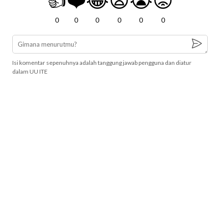
👍
❤️
😂
😧
😭
😡
0
0
0
0
0
0
Isi komentar sepenuhnya adalah tanggung jawab pengguna dan diatur
dalam UU ITE