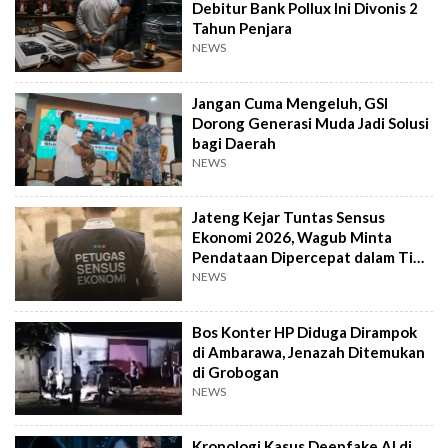
Debitur Bank Pollux Ini Divonis 2
Tahun Penjara
NEWS
Jangan Cuma Mengeluh, GSI
Dorong Generasi Muda Jadi Solusi
bagi Daerah
NEWS
Jateng Kejar Tuntas Sensus
Ekonomi 2026, Wagub Minta
Pendataan Dipercepat dalam Tiga
Pekan
NEWS
Bos Konter HP Diduga Dirampok
di Ambarawa, Jenazah Ditemukan
di Grobogan
NEWS
Kronologi Kasus Deepfake AI di