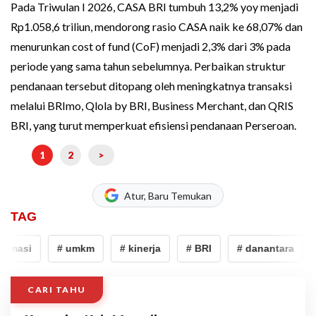
Pada Triwulan I 2026, CASA BRI tumbuh 13,2% yoy menjadi
Rp1.058,6 triliun, mendorong rasio CASA naik ke 68,07% dan
menurunkan cost of fund (CoF) menjadi 2,3% dari 3% pada
periode yang sama tahun sebelumnya. Perbaikan struktur
pendanaan tersebut ditopang oleh meningkatnya transaksi
melalui BRImo, Qlola by BRI, Business Merchant, dan QRIS
BRI, yang turut memperkuat efisiensi pendanaan Perseroan.
1
2
>
Atur, Baru Temukan
TAG
rmasi
# umkm
# kinerja
# BRI
# danantara
#
CARI TAHU