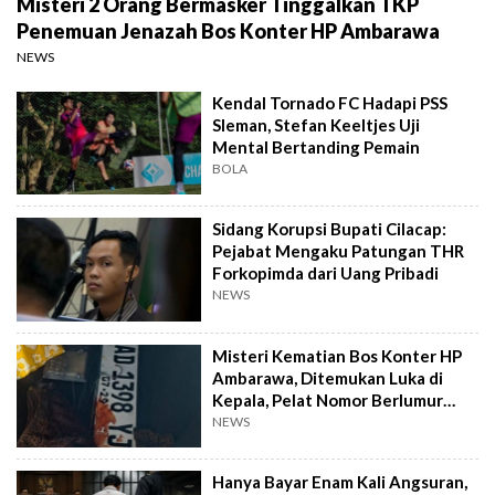
Misteri 2 Orang Bermasker Tinggalkan TKP
Penemuan Jenazah Bos Konter HP Ambarawa
NEWS
Kendal Tornado FC Hadapi PSS
Sleman, Stefan Keeltjes Uji
Mental Bertanding Pemain
BOLA
Sidang Korupsi Bupati Cilacap:
Pejabat Mengaku Patungan THR
Forkopimda dari Uang Pribadi
NEWS
Misteri Kematian Bos Konter HP
Ambarawa, Ditemukan Luka di
Kepala, Pelat Nomor Berlumur
Darah
NEWS
Hanya Bayar Enam Kali Angsuran,