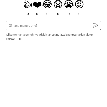
👍
❤️
😂
😧
😭
😡
0
0
0
0
0
0
Isi komentar sepenuhnya adalah tanggung jawab pengguna dan diatur
dalam UU ITE