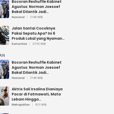
Bocoran Reshuffle Kabinet
Agustus: Norman Joesoef
Bakal Dilantik Jadi
Wamenhan RI
Nasional
17:49 WIB
Jalan Santai Cocoknya
Pakai Sepatu Apa? Ini 6
Produk Lokal yang Nyaman
Buat 17 Agustusan
Komunitas
07:10 WIB
HAN
Bocoran Reshuffle Kabinet
Agustus: Norman Joesoef
Bakal Dilantik Jadi
Wamenhan RI
Nasional
17:49 WIB
Aktris Sali Irsalina Dianiaya
Pacar di Fatmawati, Mata
Lebam Hingga
Diselamatkan Polantas
Metropolitan
15:11 WIB