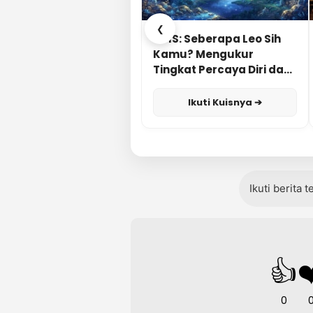
❮
KUIS: Seberapa Leo Sih
Kamu? Mengukur
Tingkat Percaya Diri dan
Karisma
Ikuti Kuisnya ➔
Ikuti berita 
👍
❤
0