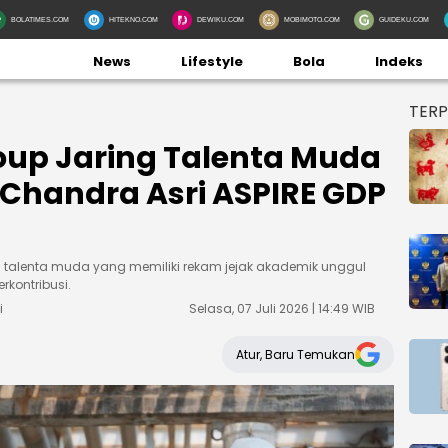
BOLATIMES.COM
HITEKNO.COM
DEWIKU.COM
MOBIMOTO.COM
GUIDEKU.COM
News
Lifestyle
Bola
Indeks
TER
oup Jaring Talenta Muda
 Chandra Asri ASPIRE GDP
 talenta muda yang memiliki rekam jejak akademik unggul
kontribusi.
i
Selasa, 07 Juli 2026 | 14:49 WIB
Atur, Baru Temukan