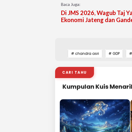
Baca Juga:
Di JMS 2026, Wagub Taj Y
Ekonomi Jateng dan Gand
# chandra asri
# GDP
#
CARI TAHU
Kumpulan Kuis Menari