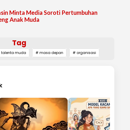
asin Minta Media Soroti Pertumbuhan
eng Anak Muda
Tag
 talenta muda
# masa depan
# organisasi
k