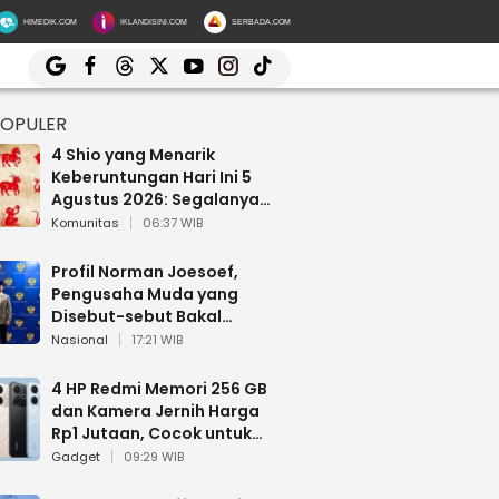
HIMEDIK.COM
IKLANDISINI.COM
SERBADA.COM
POPULER
4 Shio yang Menarik
Keberuntungan Hari Ini 5
Agustus 2026: Segalanya
Berjalan Lancar
Komunitas
06:37 WIB
Profil Norman Joesoef,
Pengusaha Muda yang
Disebut-sebut Bakal
Dilantik Jadi Wamenhan RI
Nasional
17:21 WIB
4 HP Redmi Memori 256 GB
dan Kamera Jernih Harga
Rp1 Jutaan, Cocok untuk
Multitasking
Gadget
09:29 WIB