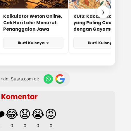
❯
Kalkulator Weton Online,
KUIS: Kacamata Apa
Cek Hari Lahir Menurut
yang Paling Cocok
Penanggalan Jawa
dengan Gayamu?
Ikuti Kuisnya ➔
Ikuti Kuisnya ➔
terkini Suara.com di:
Komentar
️
😂
😧
😭
😡
0
0
0
0
0