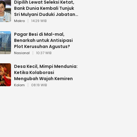
Dipilih Lewat Seleksi Ketat,
Bank Dunia Kembali Tunjuk
Sri Mulyani Duduki Jabatan
Strategis
Makro
14:29 WIB
Pagar Besi di Mal-mal,
Benarkah untuk Antisipasi
Plot Kerusuhan Agustus?
Nasional
10:37 WIB
Desa Kecil, Mimpi Mendunia:
Ketika Kolaborasi
Mengubah Wajah Kemiren
Kolom
08:19 WIB