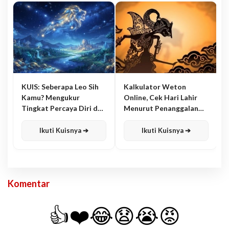
KUIS: Seberapa Leo Sih
Kalkulator Weton
Kamu? Mengukur
Online, Cek Hari Lahir
Tingkat Percaya Diri dan
Menurut Penanggalan
Karisma
Jawa
Ikuti Kuisnya ➔
Ikuti Kuisnya ➔
Komentar
👍
❤️
😂
😧
😭
😡