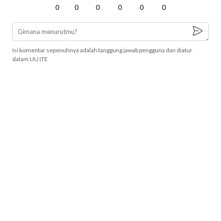
0
0
0
0
0
0
Isi komentar sepenuhnya adalah tanggung jawab pengguna dan diatur
dalam UU ITE