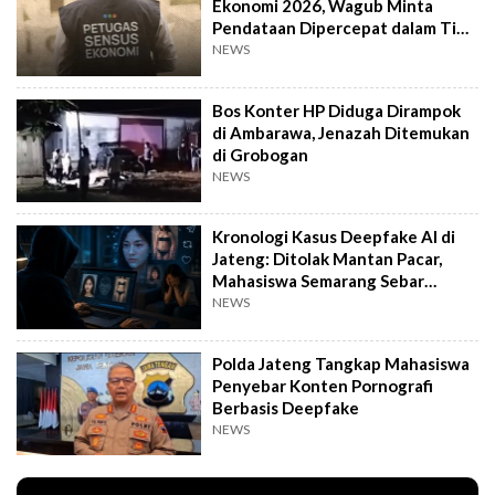
Ekonomi 2026, Wagub Minta
Pendataan Dipercepat dalam Tiga
Pekan
NEWS
Bos Konter HP Diduga Dirampok
di Ambarawa, Jenazah Ditemukan
di Grobogan
NEWS
Kronologi Kasus Deepfake AI di
Jateng: Ditolak Mantan Pacar,
Mahasiswa Semarang Sebar
Konten Porno
NEWS
Polda Jateng Tangkap Mahasiswa
Penyebar Konten Pornografi
Berbasis Deepfake
NEWS