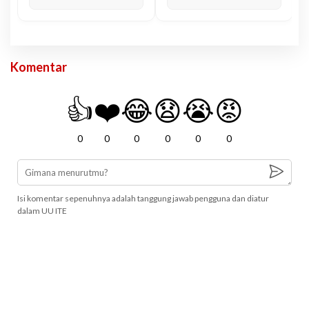
Komentar
👍
❤️
😂
😧
😭
😡
0
0
0
0
0
0
Isi komentar sepenuhnya adalah tanggung jawab pengguna dan diatur
dalam UU ITE