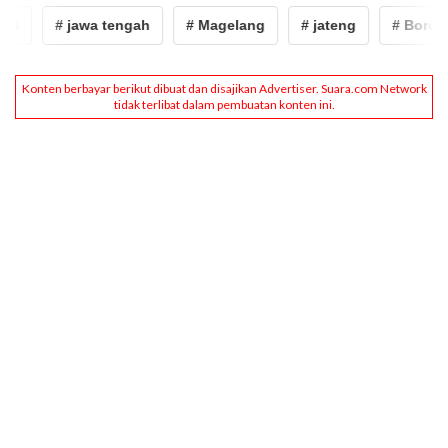
# jawa tengah
# Magelang
# jateng
# Borobud