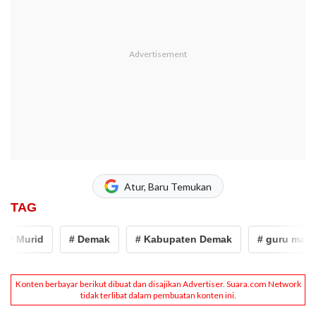
Atur, Baru Temukan
TAG
 Murid
# Demak
# Kabupaten Demak
# guru madin