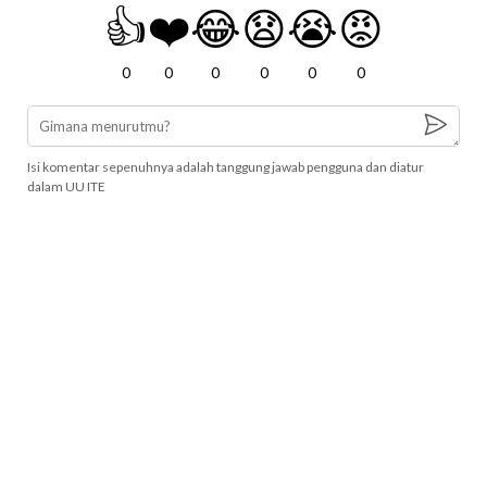
👍
❤️
😂
😧
😭
😡
0
0
0
0
0
0
Isi komentar sepenuhnya adalah tanggung jawab pengguna dan diatur
dalam UU ITE