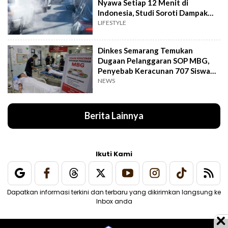
Nyawa Setiap 12 Menit di
Indonesia, Studi Soroti Dampak
Seriusnya
LIFESTYLE
Dinkes Semarang Temukan
Dugaan Pelanggaran SOP MBG,
Penyebab Keracunan 707 Siswa
Masih Diteliti
NEWS
Berita Lainnya
Ikuti Kami
Dapatkan informasi terkini dan terbaru yang dikirimkan langsung ke
Inbox anda