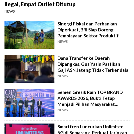
Ilegal, Empat Outlet Ditutup
NEWS
Sinergi Fiskal dan Perbankan
Diperkuat, BRI Siap Dorong
Pembiayaan Sektor Produktif
NEWS
Dana Transfer ke Daerah
Dipangkas, Gus Yasin Pastikan
Gaji ASN Jateng Tidak Terkendala
NEWS
Semen Gresik Raih TOP BRAND
AWARDS 2026, Bukti Tetap
Menjadi Pilihan Masyarakat
Indonesia
NEWS
Smartfren Luncurkan Unlimited
5G di Semarang, Perkuat Jaringan