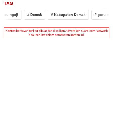
TAG
u ngaji
# Demak
# Kabupaten Demak
# guru madin