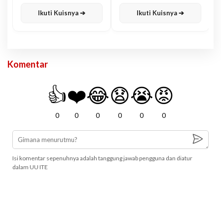
Karisma
Jawa
Ikuti Kuisnya ➔
Ikuti Kuisnya ➔
Komentar
👍
❤️
😂
😧
😭
😡
0
0
0
0
0
0
Isi komentar sepenuhnya adalah tanggung jawab pengguna dan diatur
dalam UU ITE