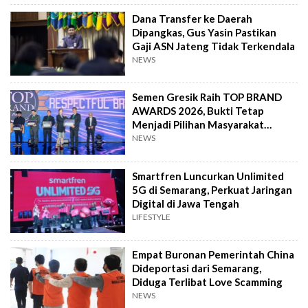
Dana Transfer ke Daerah
Dipangkas, Gus Yasin Pastikan
Gaji ASN Jateng Tidak Terkendala
NEWS
Semen Gresik Raih TOP BRAND
AWARDS 2026, Bukti Tetap
Menjadi Pilihan Masyarakat
Indonesia
NEWS
Smartfren Luncurkan Unlimited
5G di Semarang, Perkuat Jaringan
Digital di Jawa Tengah
LIFESTYLE
Empat Buronan Pemerintah China
Dideportasi dari Semarang,
Diduga Terlibat Love Scamming
NEWS