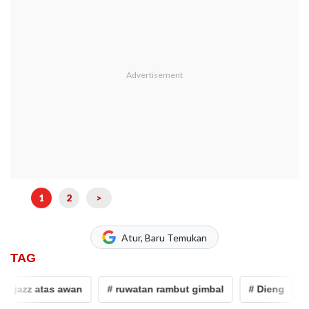
1
2
>
Atur, Baru Temukan
TAG
jazz atas awan
# ruwatan rambut gimbal
# Dieng
# D