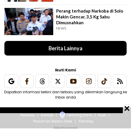
Perang terhadap Narkoba di Solo
Makin Gencar, 3,5 Kg Sabu
Dimusnahkan
NEWS
Berita Lainnya
Ikuti Kami
Dapatkan informasi terkini dan terbaru yang dikirimkan langsung ke
Inbox anda
Redaksi
Kontak
Tentang Kami
Karir
Pedoman Media Siber
Site Map