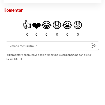
Komentar
👍
❤️
😂
😧
😭
😡
0
0
0
0
0
0
Isi komentar sepenuhnya adalah tanggung jawab pengguna dan diatur
dalam UU ITE