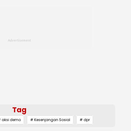
Tag
 aksi demo
# Kesenjangan Sosial
# dpr