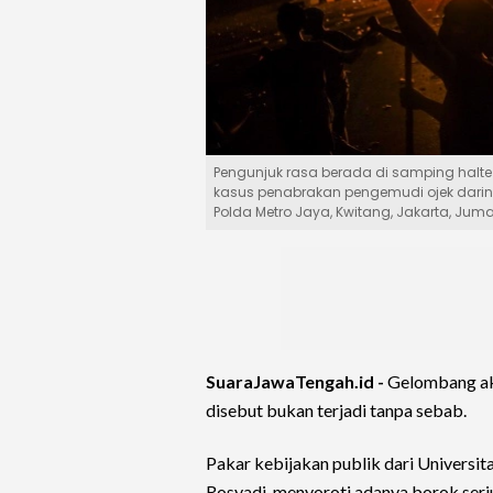
Pengunjuk rasa berada di samping halte
kasus penabrakan pengemudi ojek darin
Polda Metro Jaya, Kwitang, Jakarta, Jum
SuaraJawaTengah.id -
Gelombang aks
disebut bukan terjadi tanpa sebab.
Pakar kebijakan publik dari Universit
Rosyadi, menyoroti adanya borok seri