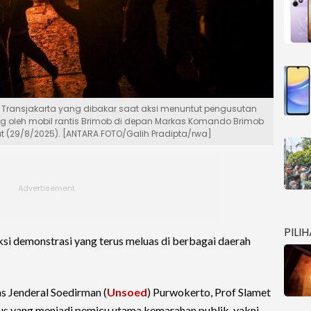
 Transjakarta yang dibakar saat aksi menuntut pengusutan
g oleh mobil rantis Brimob di depan Markas Komando Brimob
at (29/8/2025). [ANTARA FOTO/Galih Pradipta/rwa]
PILI
i demonstrasi yang terus meluas di berbagai daerah
as Jenderal Soedirman (
Unsoed
) Purwokerto, Prof Slamet
us yang menjadi pemicu utama kemarahan publik, yakni