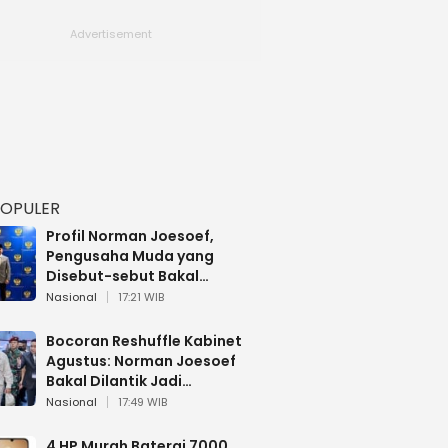
POPULER
Profil Norman Joesoef,
Pengusaha Muda yang
Disebut-sebut Bakal
Dilantik Jadi Wamenhan RI
Nasional
17:21 WIB
Bocoran Reshuffle Kabinet
Agustus: Norman Joesoef
Bakal Dilantik Jadi
Wamenhan RI
Nasional
17:49 WIB
4 HP Murah Baterai 7000