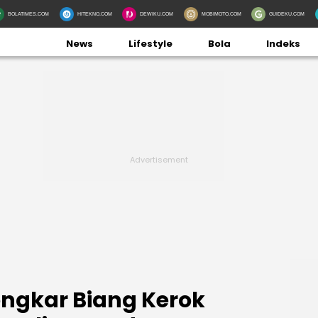
BOLATIMES.COM
HITEKNO.COM
DEWIKU.COM
MOBIMOTO.COM
GUIDEKU.COM
News
Lifestyle
Bola
Indeks
ngkar Biang Kerok