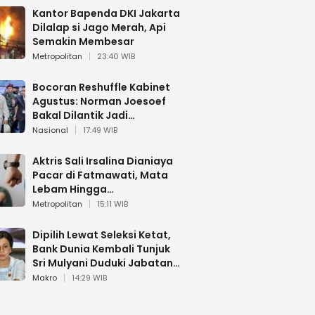
Kantor Bapenda DKI Jakarta
Dilalap si Jago Merah, Api
Semakin Membesar
Metropolitan
23:40 WIB
Bocoran Reshuffle Kabinet
Agustus: Norman Joesoef
Bakal Dilantik Jadi
Wamenhan RI
Nasional
17:49 WIB
Aktris Sali Irsalina Dianiaya
Pacar di Fatmawati, Mata
Lebam Hingga
Diselamatkan Polantas
Metropolitan
15:11 WIB
Dipilih Lewat Seleksi Ketat,
Bank Dunia Kembali Tunjuk
Sri Mulyani Duduki Jabatan
Strategis
Makro
14:29 WIB