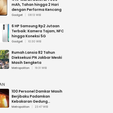
mAh, Tahan hingga 2 Hari
dengan Performa Kencang
Gadget
08:13 WIB
6 HP Samsung Rp2 Jutaan
Terbaik: Kamera Tajam, NFC
hingga Koneksi 5G
Gadget
10:30 WIB
Rumah Lansia 82 Tahun
Dieksekusi PN Jakbar Meski
Masih Sengketa
Metropolitan
19:31 WIB
HAN
100 Personel Damkar Masih
Berjibaku Padamkan
Kebakaran Gedung
Bapenda DKI
Metropolitan
23:47 WIB