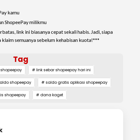
Pay kamu
un ShopeePay milikmu
atas, link ini biasanya cepat sekali habis. Jadi, siapa
a klaim semuanya sebelum kehabisan kuota!***
Tag
 shopeepay
# link sebar shopeepay hari ini
 saldo shopeepay
# saldo gratis aplikasi shopeepay
tis shopeepay
# dana kaget
k