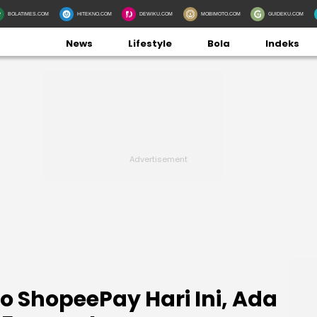
BOLATIMES.COM
HITEKNO.COM
DEWIKU.COM
MOBIMOTO.COM
GUIDEKU.COM
News
Lifestyle
Bola
Indeks
do ShopeePay Hari Ini, Ada