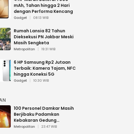
mAh, Tahan hingga 2 Hari
dengan Performa Kencang
Gadget
08:13 WIB
Rumah Lansia 82 Tahun
Dieksekusi PN Jakbar Meski
Masih Sengketa
Metropolitan
19:31 WIB
6 HP Samsung Rp2 Jutaan
Terbaik: Kamera Tajam, NFC
hingga Koneksi 5G
Gadget
10:30 WIB
HAN
100 Personel Damkar Masih
Berjibaku Padamkan
Kebakaran Gedung
Bapenda DKI
Metropolitan
23:47 WIB