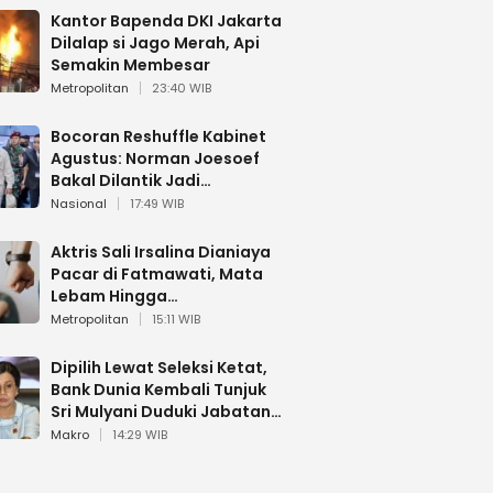
Kantor Bapenda DKI Jakarta
Dilalap si Jago Merah, Api
Semakin Membesar
Metropolitan
23:40 WIB
Bocoran Reshuffle Kabinet
Agustus: Norman Joesoef
Bakal Dilantik Jadi
Wamenhan RI
Nasional
17:49 WIB
Aktris Sali Irsalina Dianiaya
Pacar di Fatmawati, Mata
Lebam Hingga
Diselamatkan Polantas
Metropolitan
15:11 WIB
Dipilih Lewat Seleksi Ketat,
Bank Dunia Kembali Tunjuk
Sri Mulyani Duduki Jabatan
Strategis
Makro
14:29 WIB