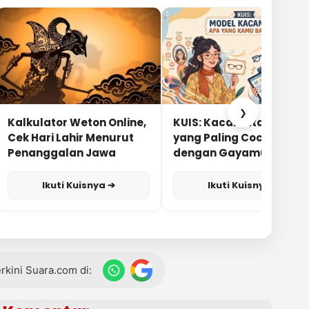
❯
Kalkulator Weton Online,
KUIS: Kacamata Apa
Cek Hari Lahir Menurut
yang Paling Cocok
Penanggalan Jawa
dengan Gayamu?
Ikuti Kuisnya ➔
Ikuti Kuisnya ➔
terkini Suara.com di: