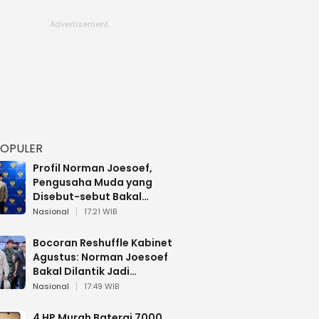
POPULER
Profil Norman Joesoef,
Pengusaha Muda yang
Disebut-sebut Bakal
Dilantik Jadi Wamenhan RI
Nasional
17:21 WIB
Bocoran Reshuffle Kabinet
Agustus: Norman Joesoef
Bakal Dilantik Jadi
Wamenhan RI
Nasional
17:49 WIB
4 HP Murah Baterai 7000