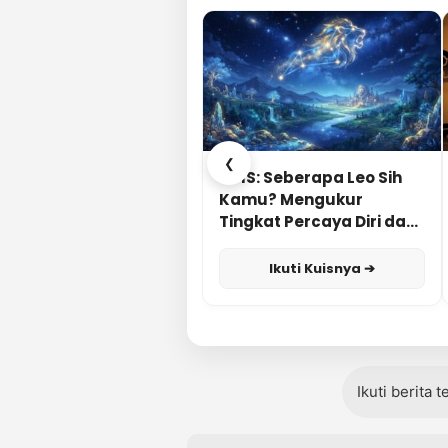
❮
KUIS: Seberapa Leo Sih
Kamu? Mengukur
Tingkat Percaya Diri dan
Karisma
Ikuti Kuisnya ➔
Ikuti berita 