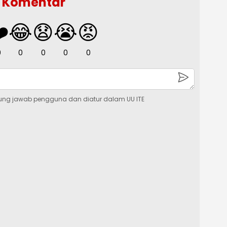
Komentar
️
😂
😧
😭
😡
0
0
0
0
0
ung jawab pengguna dan diatur dalam UU ITE