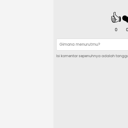
👍
❤
0
Isi komentar sepenuhnya adalah tangg