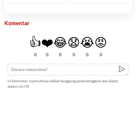
Komentar
👍
❤️
😂
😧
😭
😡
0
0
0
0
0
0
Isi komentar sepenuhnya adalah tanggung jawab pengguna dan diatur
dalam UU ITE