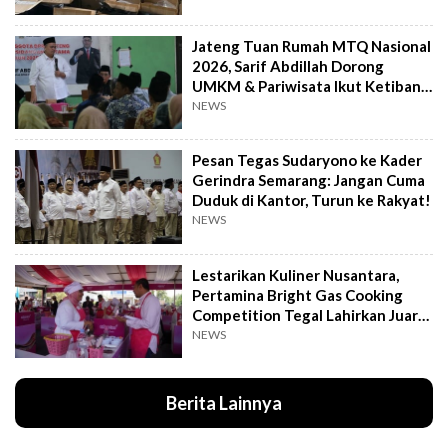
Jateng Tuan Rumah MTQ Nasional
2026, Sarif Abdillah Dorong
UMKM & Pariwisata Ikut Ketiban
Berkah
NEWS
Pesan Tegas Sudaryono ke Kader
Gerindra Semarang: Jangan Cuma
Duduk di Kantor, Turun ke Rakyat!
NEWS
Lestarikan Kuliner Nusantara,
Pertamina Bright Gas Cooking
Competition Tegal Lahirkan Juara
Baru
NEWS
Berita Lainnya