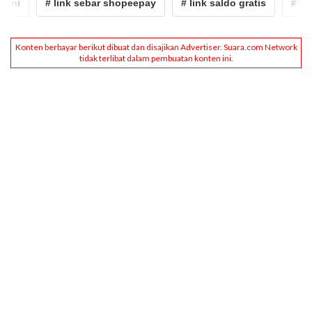
i
# link sebar shopeepay
# link saldo gratis
# dana k