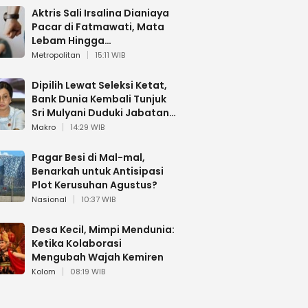
Aktris Sali Irsalina Dianiaya
Pacar di Fatmawati, Mata
Lebam Hingga
Diselamatkan Polantas
Metropolitan
15:11 WIB
Dipilih Lewat Seleksi Ketat,
Bank Dunia Kembali Tunjuk
Sri Mulyani Duduki Jabatan
Strategis
Makro
14:29 WIB
Pagar Besi di Mal-mal,
Benarkah untuk Antisipasi
Plot Kerusuhan Agustus?
Nasional
10:37 WIB
Desa Kecil, Mimpi Mendunia:
Ketika Kolaborasi
Mengubah Wajah Kemiren
Kolom
08:19 WIB