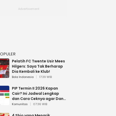
POPULER
Pelatih FC Twente Usir Mees
Hilgers: Saya Tak Berharap
Dia Kembali ke Klub!
Bola Indonesia
17:39 WIB
PIP Termin II 2026 Kapan
Cair? Ini Jadwal Lengkap
dan Cara Ceknya agar Dana
Tidak Hangus!
Komunitas
07:36 WIB
4 Shio yang Menarik