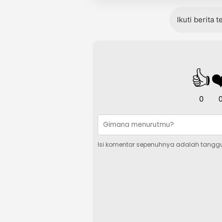
Ikuti berita 
👍
❤
0
Isi komentar sepenuhnya adalah tangg