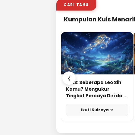
CARI TAHU
Kumpulan Kuis Menari
❮
KUIS: Seberapa Leo Sih
Kamu? Mengukur
Tingkat Percaya Diri dan
Karisma
Ikuti Kuisnya ➔