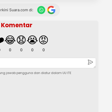
terkini Suara.com di:
Komentar
️
😂
😧
😭
😡
0
0
0
0
0
ung jawab pengguna dan diatur dalam UU ITE