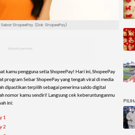
m Sebar ShopeePay. (Dok: ShopeePay)
at kamu pengguna setia ShopeePay! Hari ini, ShopeePay
t program Sebar ShopeePay yang tengah viral di media
 dipastikan terpilih sebagai penerima saldo digital
alah nomor kamu sendiri! Langsung cek keberuntunganmu
PILI
ah ini:
y 1
y 2