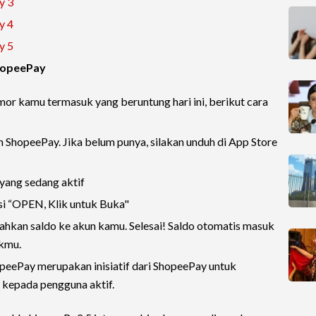
y 3
y 4
y 5
ShopeePay
r kamu termasuk yang beruntung hari ini, berikut cara
n ShopeePay. Jika belum punya, silakan unduh di App Store
yang sedang aktif
asi “OPEN, Klik untuk Buka"
kan saldo ke akun kamu. Selesai! Saldo otomatis masuk
ikmu.
peePay merupakan inisiatif dari ShopeePay untuk
 kepada pengguna aktif.