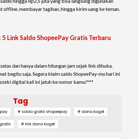
aldo hingga Rp2,5 juta yang bisa langsung digunakan
 offline, membayar tagihan, hingga kirim uang ke teman.
 5 Link Saldo ShopeePay Gratis Terbaru
batas dan hanya dalam hitungan jam sejak link dibuka.
wat begitu saja. Segera klaim saldo ShopeePay-mu hari ini
zeki digital kali ini jatuh ke nomor kamu!***
Tag
epay
# saldo gratis shopeepay
# dana kaget
gratis
# link dana kaget