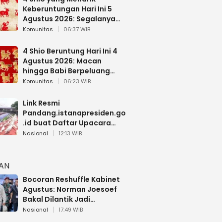
Keberuntungan Hari Ini 5
Agustus 2026: Segalanya
Berjalan Lancar
Komunitas
06:37 WIB
4 Shio Beruntung Hari Ini 4
Agustus 2026: Macan
hingga Babi Berpeluang
Dapat Kabar Baik
Komunitas
06:23 WIB
Link Resmi
Pandang.istanapresiden.go
.id buat Daftar Upacara
Bendera HUT RI di Istana
Nasional
12:13 WIB
Negara
HAN
Bocoran Reshuffle Kabinet
Agustus: Norman Joesoef
Bakal Dilantik Jadi
Wamenhan RI
Nasional
17:49 WIB