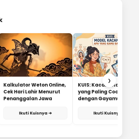
k
❯
Kalkulator Weton Online,
KUIS: Kacamata Apa
Cek Hari Lahir Menurut
yang Paling Cocok
Penanggalan Jawa
dengan Gayamu?
Ikuti Kuisnya ➔
Ikuti Kuisnya ➔