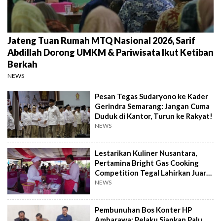
Jateng Tuan Rumah MTQ Nasional 2026, Sarif
Abdillah Dorong UMKM & Pariwisata Ikut Ketiban
Berkah
NEWS
Pesan Tegas Sudaryono ke Kader
Gerindra Semarang: Jangan Cuma
Duduk di Kantor, Turun ke Rakyat!
NEWS
Lestarikan Kuliner Nusantara,
Pertamina Bright Gas Cooking
Competition Tegal Lahirkan Juara
Baru
NEWS
Pembunuhan Bos Konter HP
Ambarawa: Pelaku Siapkan Palu