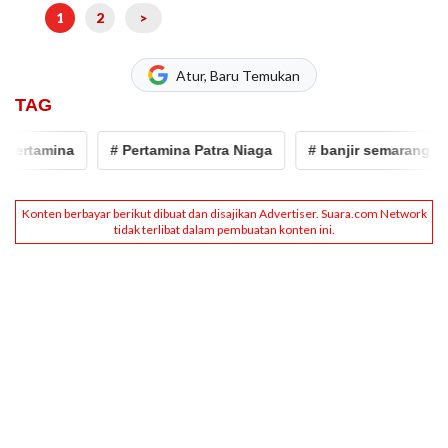
1
2
>
Atur, Baru Temukan
TAG
ertamina
# Pertamina Patra Niaga
# banjir semarang