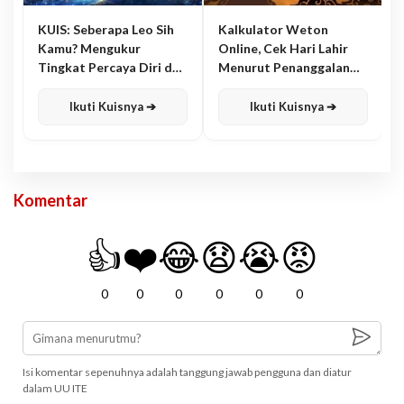
KUIS: Seberapa Leo Sih
Kalkulator Weton
Kamu? Mengukur
Online, Cek Hari Lahir
Tingkat Percaya Diri dan
Menurut Penanggalan
Karisma
Jawa
Ikuti Kuisnya ➔
Ikuti Kuisnya ➔
Komentar
👍
❤️
😂
😧
😭
😡
0
0
0
0
0
0
Isi komentar sepenuhnya adalah tanggung jawab pengguna dan diatur
dalam UU ITE