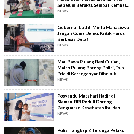
Sebelum Beraksi, Sempat Kembali
Datangi TKP
NEWS
Gubernur Luthfi Minta Mahasiswa
Jangan Cuma Demo: Kritik Harus
Berbasis Data!
NEWS
Mau Bawa Pulang Besi Curian,
Malah Pulang Bareng Polisi, Dua
Pria di Karanganyar Dibekuk
NEWS
Posyandu Matahari Hadir di
Sleman, BRI Peduli Dorong
Penguatan Kesehatan Ibu dan
Anak
NEWS
Polisi Tangkap 2 Terduga Pelaku