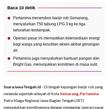
Baca 10 detik
Pertamina
menerobos
banjir
rob Semarang,
menyalurkan
750
tabung
LPG 3 kg
ke
tiga
kelurahan
terdampak
.
Operasi
pasar
ini
memastikan
ketersediaan
energi
bagi
warga
yang
kesulitan
akses
akibat
genangan
air.
Pertamina
juga
menyalurkan
bantuan
pangan
dan
Bright Gas,
menunjukkan
komitmen
di masa
sulit
.
SuaraJawaTengah.id -
Di tengah kepungan banjir rob yang
melanda sejumlah wilayah di Kota
Semarang
,
Pertamina
Patra Niaga Regional Jawa Bagian Tengah (JBT)
menunjukkan komitmennya dengan menggelar operasi pasar