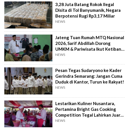
3,28 Juta Batang Rokok Ilegal
Disita di Tol Banyumanik, Negara
Berpotensi Rugi Rp3,17 Miliar
NEWS
Jateng Tuan Rumah MTQ Nasional
2026, Sarif Abdillah Dorong
UMKM & Pariwisata Ikut Ketiban
Berkah
NEWS
Pesan Tegas Sudaryono ke Kader
Gerindra Semarang: Jangan Cuma
Duduk di Kantor, Turun ke Rakyat!
NEWS
Lestarikan Kuliner Nusantara,
Pertamina Bright Gas Cooking
Competition Tegal Lahirkan Juara
Baru
NEWS