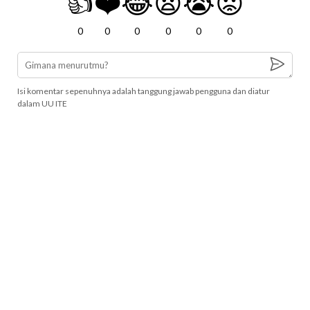
👍
❤️
😂
😧
😭
😡
0
0
0
0
0
0
Isi komentar sepenuhnya adalah tanggung jawab pengguna dan diatur
dalam UU ITE