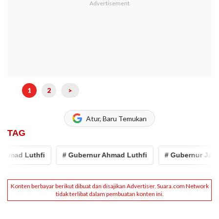
1
2
>
Atur, Baru Temukan
TAG
d Luthfi
# Gubernur Ahmad Luthfi
# Gubernur Jawa Ten