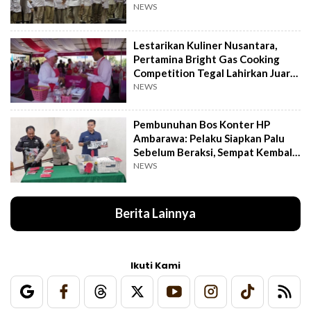
NEWS
Lestarikan Kuliner Nusantara,
Pertamina Bright Gas Cooking
Competition Tegal Lahirkan Juara
Baru
NEWS
Pembunuhan Bos Konter HP
Ambarawa: Pelaku Siapkan Palu
Sebelum Beraksi, Sempat Kembali
Datangi TKP
NEWS
Berita Lainnya
Ikuti Kami