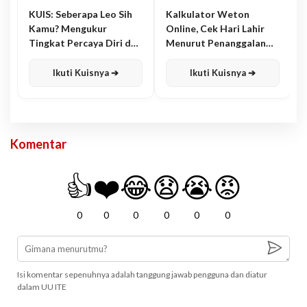
KUIS: Seberapa Leo Sih
Kalkulator Weton
Kamu? Mengukur
Online, Cek Hari Lahir
Tingkat Percaya Diri dan
Menurut Penanggalan
Karisma
Jawa
Ikuti Kuisnya ➔
Ikuti Kuisnya ➔
Komentar
👍
❤️
😂
😧
😭
😡
0
0
0
0
0
0
Isi komentar sepenuhnya adalah tanggung jawab pengguna dan diatur
dalam UU ITE