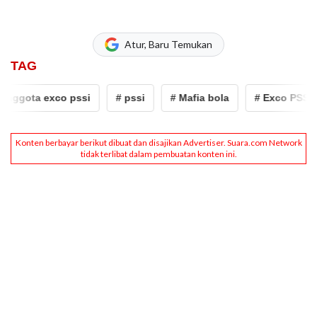
Atur, Baru Temukan
TAG
gota exco pssi
# pssi
# Mafia bola
# Exco PSSI