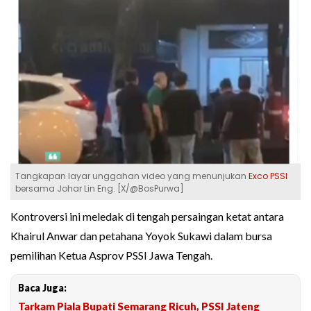
Tangkapan layar unggahan video yang menunjukan
Exco PSSI
bersama Johar Lin Eng. [X/@BosPurwa]
Kontroversi ini meledak di tengah persaingan ketat antara
Khairul Anwar dan petahana Yoyok Sukawi dalam bursa
pemilihan Ketua Asprov PSSI Jawa Tengah.
Baca Juga:
Tarkam Piala Bupati Semarang Ricuh, PSSI Jateng