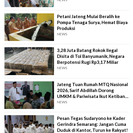
Petani Jateng Mulai Beralih ke
Pompa Tenaga Surya, Hemat Biaya
Produksi
NEWS
3,28 Juta Batang Rokok Ilegal
Disita di Tol Banyumanik, Negara
Berpotensi Rugi Rp3,17 Miliar
NEWS
Jateng Tuan Rumah MTQ Nasional
2026, Sarif Abdillah Dorong
UMKM & Pariwisata Ikut Ketiban
Berkah
NEWS
Pesan Tegas Sudaryono ke Kader
Gerindra Semarang: Jangan Cuma
Duduk di Kantor, Turun ke Rakyat!