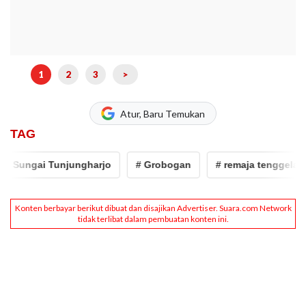
1
2
3
>
Atur, Baru Temukan
TAG
 Sungai Tunjungharjo
# Grobogan
# remaja tenggelam