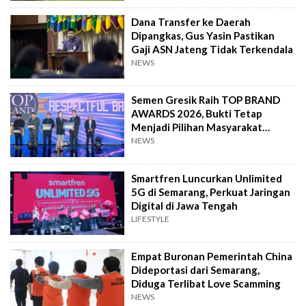
Dana Transfer ke Daerah
Dipangkas, Gus Yasin Pastikan
Gaji ASN Jateng Tidak Terkendala
NEWS
Semen Gresik Raih TOP BRAND
AWARDS 2026, Bukti Tetap
Menjadi Pilihan Masyarakat
Indonesia
NEWS
Smartfren Luncurkan Unlimited
5G di Semarang, Perkuat Jaringan
Digital di Jawa Tengah
LIFESTYLE
Empat Buronan Pemerintah China
Dideportasi dari Semarang,
Diduga Terlibat Love Scamming
NEWS