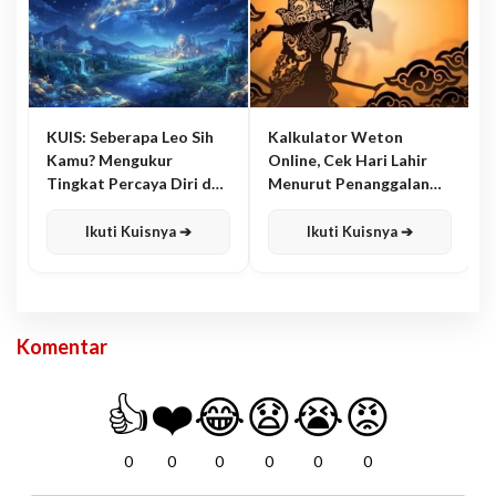
KUIS: Seberapa Leo Sih
Kalkulator Weton
Kamu? Mengukur
Online, Cek Hari Lahir
Tingkat Percaya Diri dan
Menurut Penanggalan
Karisma
Jawa
Ikuti Kuisnya ➔
Ikuti Kuisnya ➔
Komentar
👍
❤️
😂
😧
😭
😡
0
0
0
0
0
0