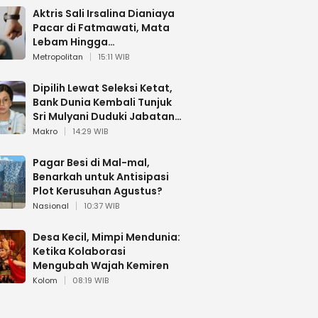
Aktris Sali Irsalina Dianiaya
Pacar di Fatmawati, Mata
Lebam Hingga
Diselamatkan Polantas
Metropolitan
15:11 WIB
Dipilih Lewat Seleksi Ketat,
Bank Dunia Kembali Tunjuk
Sri Mulyani Duduki Jabatan
Strategis
Makro
14:29 WIB
Pagar Besi di Mal-mal,
Benarkah untuk Antisipasi
Plot Kerusuhan Agustus?
Nasional
10:37 WIB
Desa Kecil, Mimpi Mendunia:
Ketika Kolaborasi
Mengubah Wajah Kemiren
Kolom
08:19 WIB