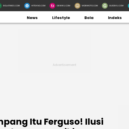
BOLATIMES.COM
HITEKNO.COM
DEWIKU.COM
MOBIMOTO.COM
GUIDEKU.COM
News
Lifestyle
Bola
Indeks
pang Itu Ferguso! Ilusi