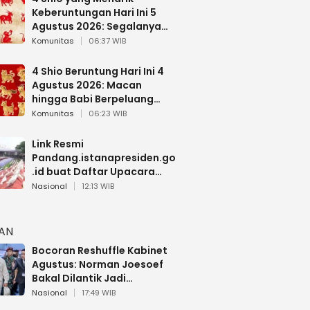
Keberuntungan Hari Ini 5
Agustus 2026: Segalanya
Berjalan Lancar
Komunitas
06:37 WIB
4 Shio Beruntung Hari Ini 4
Agustus 2026: Macan
hingga Babi Berpeluang
Dapat Kabar Baik
Komunitas
06:23 WIB
Link Resmi
Pandang.istanapresiden.go
.id buat Daftar Upacara
Bendera HUT RI di Istana
Nasional
12:13 WIB
Negara
HAN
Bocoran Reshuffle Kabinet
Agustus: Norman Joesoef
Bakal Dilantik Jadi
Wamenhan RI
Nasional
17:49 WIB