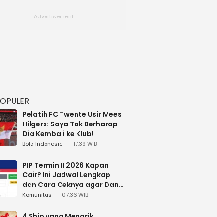
POPULER
Pelatih FC Twente Usir Mees
Hilgers: Saya Tak Berharap
Dia Kembali ke Klub!
Bola Indonesia
17:39 WIB
PIP Termin II 2026 Kapan
Cair? Ini Jadwal Lengkap
dan Cara Ceknya agar Dana
Tidak Hangus!
Komunitas
07:36 WIB
4 Shio yang Menarik