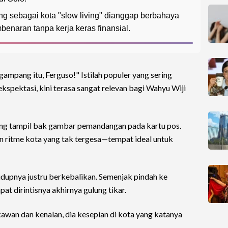
ng sebagai kota "slow living" dianggap berbahaya
benaran tanpa kerja keras finansial.
gampang itu, Ferguso!" Istilah populer yang sering
 ekspektasi, kini terasa sangat relevan bagi Wahyu Wiji
ng tampil bak gambar pemandangan pada kartu pos.
an ritme kota yang tak tergesa—tempat ideal untuk
hidupnya justru berkebalikan. Semenjak pindah ke
t dirintisnya akhirnya gulung tikar.
 kawan dan kenalan, dia kesepian di kota yang katanya