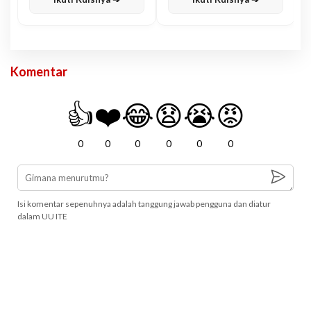
Komentar
👍
❤️
😂
😧
😭
😡
0
0
0
0
0
0
Isi komentar sepenuhnya adalah tanggung jawab pengguna dan diatur
dalam UU ITE