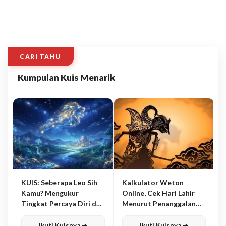
CARI TAHU
Kumpulan Kuis Menarik
KUIS: Seberapa Leo Sih
Kalkulator Weton
Kamu? Mengukur
Online, Cek Hari Lahir
Tingkat Percaya Diri dan
Menurut Penanggalan
Karisma
Jawa
Ikuti Kuisnya ➔
Ikuti Kuisnya ➔