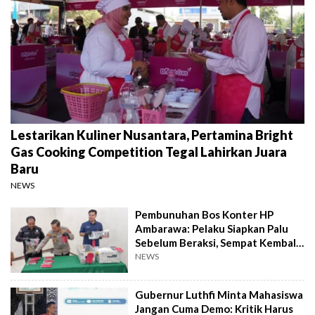
Lestarikan Kuliner Nusantara, Pertamina Bright
Gas Cooking Competition Tegal Lahirkan Juara
Baru
NEWS
Pembunuhan Bos Konter HP
Ambarawa: Pelaku Siapkan Palu
Sebelum Beraksi, Sempat Kembali
Datangi TKP
NEWS
Gubernur Luthfi Minta Mahasiswa
Jangan Cuma Demo: Kritik Harus