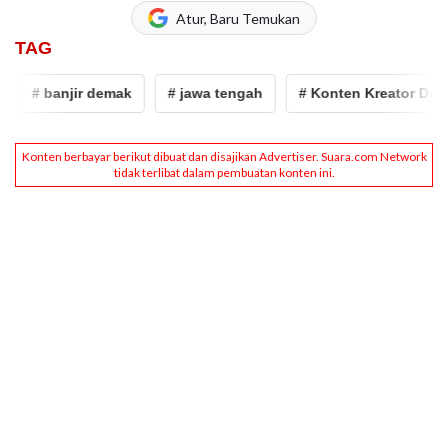
Atur, Baru Temukan
TAG
# banjir demak
# jawa tengah
# Konten Kreator Demak