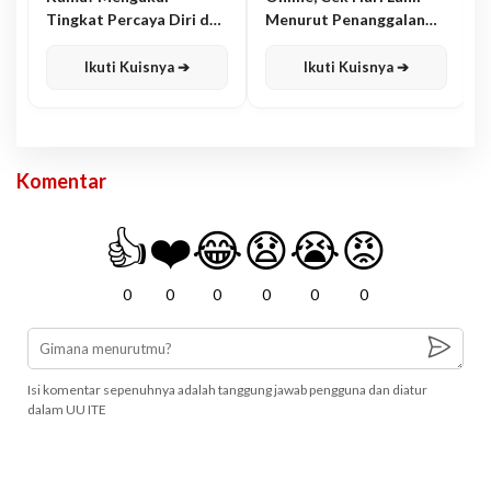
Tingkat Percaya Diri dan
Menurut Penanggalan
Karisma
Jawa
Ikuti Kuisnya ➔
Ikuti Kuisnya ➔
Komentar
👍
❤️
😂
😧
😭
😡
0
0
0
0
0
0
Isi komentar sepenuhnya adalah tanggung jawab pengguna dan diatur
dalam UU ITE