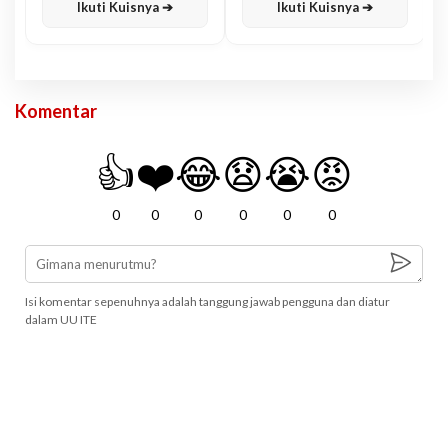
Ikuti Kuisnya ➔
Ikuti Kuisnya ➔
Komentar
👍
❤️
😂
😧
😭
😡
0
0
0
0
0
0
Isi komentar sepenuhnya adalah tanggung jawab pengguna dan diatur
dalam UU ITE