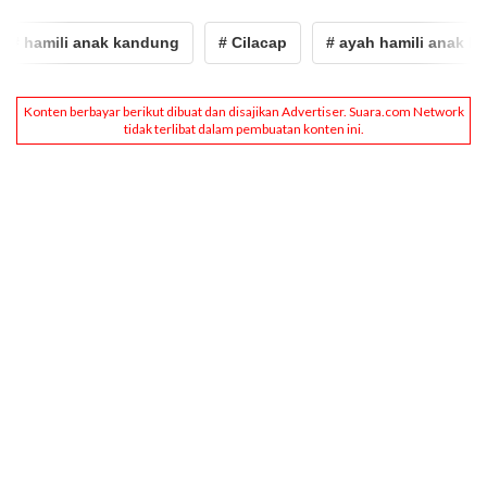
# hamili anak kandung
# Cilacap
# ayah hamili anak kan