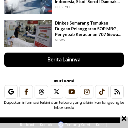
Indonesia, Studi Soroti Dampak
Seriusnya
LIFESTYLE
Dinkes Semarang Temukan
Dugaan Pelanggaran SOP MBG,
Penyebab Keracunan 707 Siswa
Masih Diteliti
NEWS
Berita Lainnya
Ikuti Kami
Dapatkan informasi terkini dan terbaru yang dikirimkan langsung ke
Inbox anda
Redaksi
Kontak
Tentang Kami
Karir