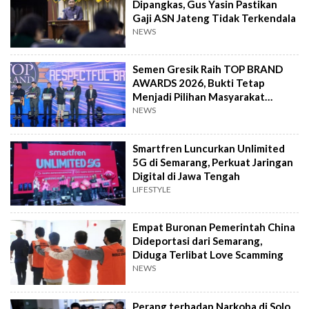
Dipangkas, Gus Yasin Pastikan
Gaji ASN Jateng Tidak Terkendala
NEWS
Semen Gresik Raih TOP BRAND
AWARDS 2026, Bukti Tetap
Menjadi Pilihan Masyarakat
Indonesia
NEWS
Smartfren Luncurkan Unlimited
5G di Semarang, Perkuat Jaringan
Digital di Jawa Tengah
LIFESTYLE
Empat Buronan Pemerintah China
Dideportasi dari Semarang,
Diduga Terlibat Love Scamming
NEWS
Perang terhadap Narkoba di Solo