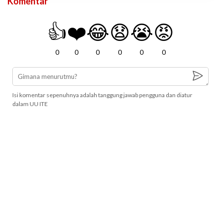
Komentar
👍
❤️
😂
😧
😭
😡
0
0
0
0
0
0
Isi komentar sepenuhnya adalah tanggung jawab pengguna dan diatur
dalam UU ITE