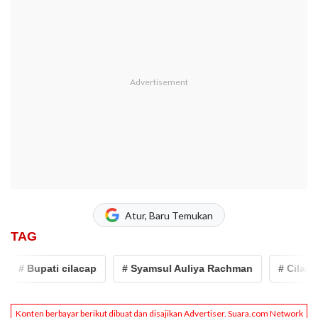
Atur, Baru Temukan
TAG
# Bupati cilacap
# Syamsul Auliya Rachman
# Cilacap