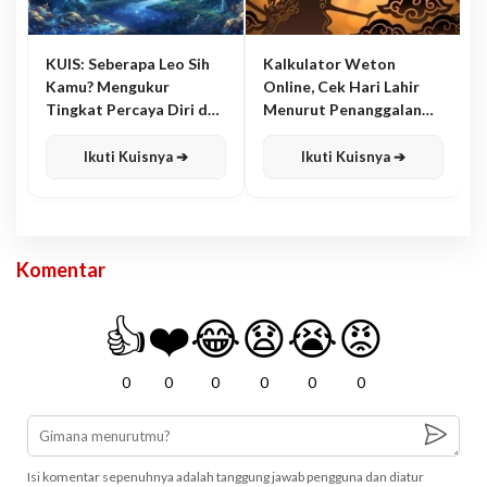
KUIS: Seberapa Leo Sih
Kalkulator Weton
Kamu? Mengukur
Online, Cek Hari Lahir
Tingkat Percaya Diri dan
Menurut Penanggalan
Karisma
Jawa
Ikuti Kuisnya ➔
Ikuti Kuisnya ➔
Komentar
👍
❤️
😂
😧
😭
😡
0
0
0
0
0
0
Isi komentar sepenuhnya adalah tanggung jawab pengguna dan diatur