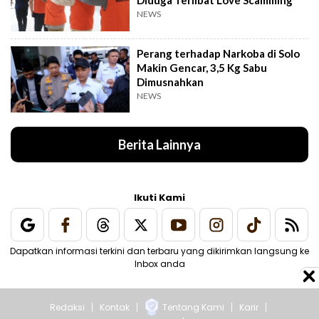
Diduga Terlibat Love Scamming
NEWS
Perang terhadap Narkoba di Solo
Makin Gencar, 3,5 Kg Sabu
Dimusnahkan
NEWS
Berita Lainnya
Ikuti Kami
Dapatkan informasi terkini dan terbaru yang dikirimkan langsung ke
Inbox anda
Redaksi
Kontak
Tentang Kami
Karir