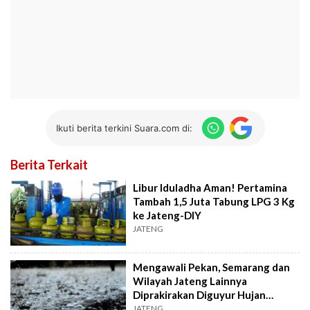
Ikuti berita terkini Suara.com di:
Berita Terkait
Libur Iduladha Aman! Pertamina
Tambah 1,5 Juta Tabung LPG 3 Kg
ke Jateng-DIY
JATENG
Mengawali Pekan, Semarang dan
Wilayah Jateng Lainnya
Diprakirakan Diguyur Hujan
Ringan Hari Ini
JATENG