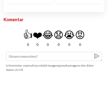
Komentar
👍
❤️
😂
😧
😭
😡
0
0
0
0
0
0
Isi komentar sepenuhnya adalah tanggung jawab pengguna dan diatur
dalam UU ITE