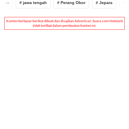
para
# jawa tengah
# Perang Obor
# Jepara
# ja