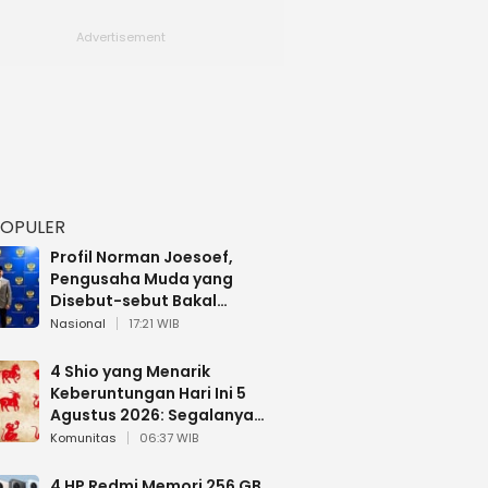
POPULER
Profil Norman Joesoef,
Pengusaha Muda yang
Disebut-sebut Bakal
Dilantik Jadi Wamenhan RI
Nasional
17:21 WIB
4 Shio yang Menarik
Keberuntungan Hari Ini 5
Agustus 2026: Segalanya
Berjalan Lancar
Komunitas
06:37 WIB
4 HP Redmi Memori 256 GB