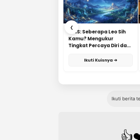
❮
KUIS: Seberapa Leo Sih
Kamu? Mengukur
Tingkat Percaya Diri dan
Karisma
Ikuti Kuisnya ➔
Ikuti berita 
👍
❤