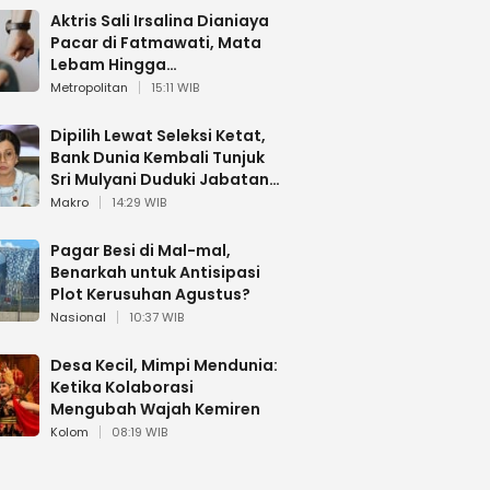
Aktris Sali Irsalina Dianiaya
Pacar di Fatmawati, Mata
Lebam Hingga
Diselamatkan Polantas
Metropolitan
15:11 WIB
Dipilih Lewat Seleksi Ketat,
Bank Dunia Kembali Tunjuk
Sri Mulyani Duduki Jabatan
Strategis
Makro
14:29 WIB
Pagar Besi di Mal-mal,
Benarkah untuk Antisipasi
Plot Kerusuhan Agustus?
Nasional
10:37 WIB
Desa Kecil, Mimpi Mendunia:
Ketika Kolaborasi
Mengubah Wajah Kemiren
Kolom
08:19 WIB