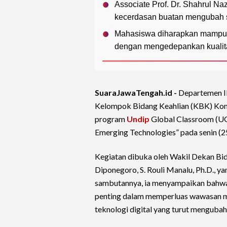
Associate Prof. Dr. Shahrul N
kecerdasan buatan mengubah s
Mahasiswa diharapkan mampu b
dengan mengedepankan kualitas, 
SuaraJawaTengah.id -
Departemen I
Kelompok Bidang Keahlian (KBK) Komu
program
Undip
Global Classroom (UGC
Emerging Technologies” pada senin (2
Kegiatan dibuka oleh Wakil Dekan Bi
Diponegoro, S. Rouli Manalu, Ph.D., 
sambutannya, ia menyampaikan bahwa 
penting dalam memperluas wawasan m
teknologi digital yang turut menguba