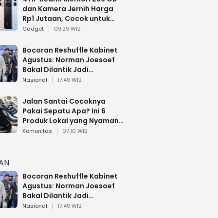
dan Kamera Jernih Harga
Rp1 Jutaan, Cocok untuk
Multitasking
Gadget
09:29 WIB
Bocoran Reshuffle Kabinet
Agustus: Norman Joesoef
Bakal Dilantik Jadi
Wamenhan RI
Nasional
17:49 WIB
Jalan Santai Cocoknya
Pakai Sepatu Apa? Ini 6
Produk Lokal yang Nyaman
Buat 17 Agustusan
Komunitas
07:10 WIB
HAN
Bocoran Reshuffle Kabinet
Agustus: Norman Joesoef
Bakal Dilantik Jadi
Wamenhan RI
Nasional
17:49 WIB