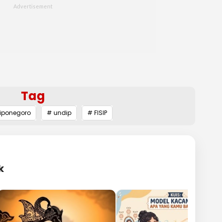
Tag
Diponegoro
# undip
# FISIP
k