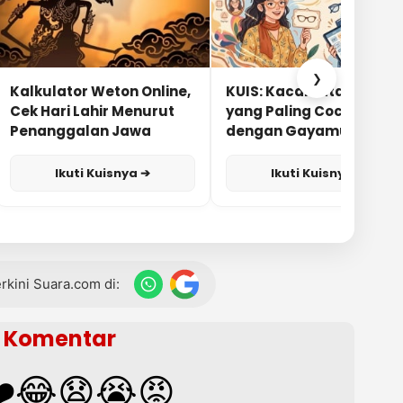
❯
Kalkulator Weton Online,
KUIS: Kacamata Apa
Cek Hari Lahir Menurut
yang Paling Cocok
Penanggalan Jawa
dengan Gayamu?
Ikuti Kuisnya ➔
Ikuti Kuisnya ➔
terkini Suara.com di:
Komentar
️
😂
😧
😭
😡