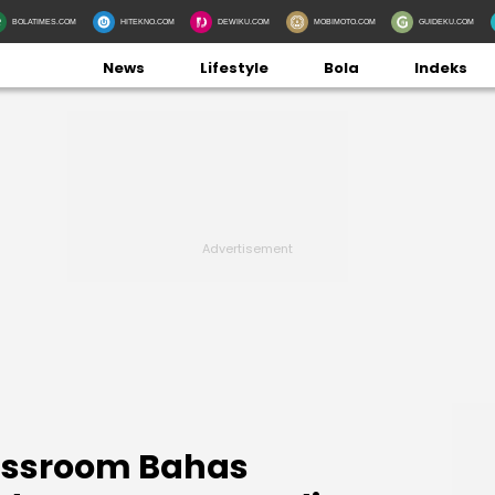
BOLATIMES.COM
HITEKNO.COM
DEWIKU.COM
MOBIMOTO.COM
GUIDEKU.COM
News
Lifestyle
Bola
Indeks
assroom Bahas