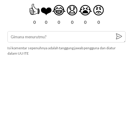
👍
❤️
😂
😧
😭
😡
0
0
0
0
0
0
Isi komentar sepenuhnya adalah tanggung jawab pengguna dan diatur
dalam UU ITE