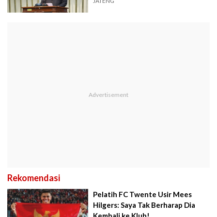
Standar
JATENG
Rekomendasi
Pelatih FC Twente Usir Mees
Hilgers: Saya Tak Berharap Dia
Kembali ke Klub!