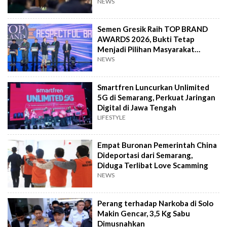
NEWS
Semen Gresik Raih TOP BRAND
AWARDS 2026, Bukti Tetap
Menjadi Pilihan Masyarakat
Indonesia
NEWS
Smartfren Luncurkan Unlimited
5G di Semarang, Perkuat Jaringan
Digital di Jawa Tengah
LIFESTYLE
Empat Buronan Pemerintah China
Dideportasi dari Semarang,
Diduga Terlibat Love Scamming
NEWS
Perang terhadap Narkoba di Solo
Makin Gencar, 3,5 Kg Sabu
Dimusnahkan