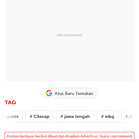
Atur, Baru Temukan
TAG
 gratis
# Cilacap
# jawa tengah
# mbg
# dapur