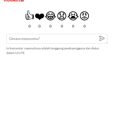
👍
❤️
😂
😧
😭
😡
0
0
0
0
0
0
Isi komentar sepenuhnya adalah tanggung jawab pengguna dan diatur
dalam UU ITE