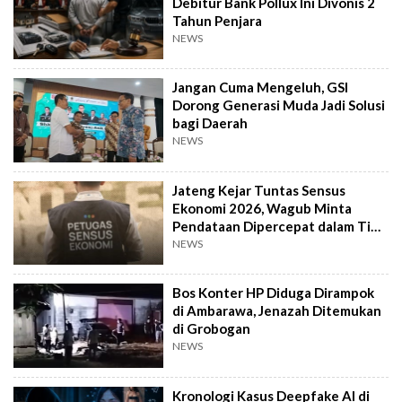
Debitur Bank Pollux Ini Divonis 2
Tahun Penjara
NEWS
Jangan Cuma Mengeluh, GSI
Dorong Generasi Muda Jadi Solusi
bagi Daerah
NEWS
Jateng Kejar Tuntas Sensus
Ekonomi 2026, Wagub Minta
Pendataan Dipercepat dalam Tiga
Pekan
NEWS
Bos Konter HP Diduga Dirampok
di Ambarawa, Jenazah Ditemukan
di Grobogan
NEWS
Kronologi Kasus Deepfake AI di