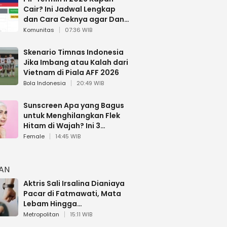
Cair? Ini Jadwal Lengkap
dan Cara Ceknya agar Dana
Tidak Hangus!
Komunitas
07:36 WIB
Skenario Timnas Indonesia
Jika Imbang atau Kalah dari
Vietnam di Piala AFF 2026
Bola Indonesia
20:49 WIB
Sunscreen Apa yang Bagus
untuk Menghilangkan Flek
Hitam di Wajah? Ini 3
Rekomendasi sesuai Review
Female
14:45 WIB
HAN
Aktris Sali Irsalina Dianiaya
Pacar di Fatmawati, Mata
Lebam Hingga
Diselamatkan Polantas
Metropolitan
15:11 WIB