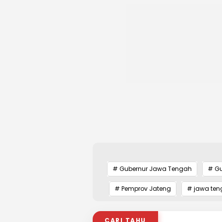
# Gubernur Jawa Tengah
# Gu
# Pemprov Jateng
# jawa te
CARI TAHU