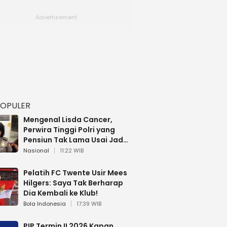
POPULER
Mengenal Lisda Cancer,
Perwira Tinggi Polri yang
Pensiun Tak Lama Usai Jadi
Brigjen
Nasional
11:22 WIB
Pelatih FC Twente Usir Mees
Hilgers: Saya Tak Berharap
Dia Kembali ke Klub!
Bola Indonesia
17:39 WIB
PIP Termin II 2026 Kapan