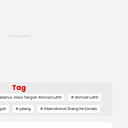
Tag
bernur Jawa Tengah Ahmad Luthfi
# Ahmad Luthfi
ngah
# jateng
# International Zheng He Society