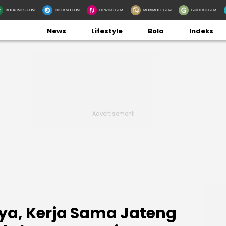
BOLATIMES.COM
HITEKNO.COM
DEWIKU.COM
MOBIMOTO.COM
GUIDEKU.COM
News
Lifestyle
Bola
Indeks
ya, Kerja Sama Jateng