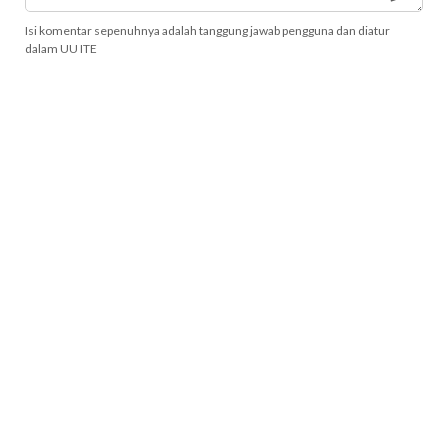
Isi komentar sepenuhnya adalah tanggung jawab pengguna dan diatur
dalam UU ITE