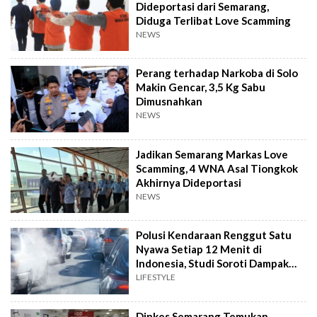
Dideportasi dari Semarang,
Diduga Terlibat Love Scamming
NEWS
Perang terhadap Narkoba di Solo
Makin Gencar, 3,5 Kg Sabu
Dimusnahkan
NEWS
Jadikan Semarang Markas Love
Scamming, 4 WNA Asal Tiongkok
Akhirnya Dideportasi
NEWS
Polusi Kendaraan Renggut Satu
Nyawa Setiap 12 Menit di
Indonesia, Studi Soroti Dampak
Seriusnya
LIFESTYLE
Dinkes Semarang Temukan