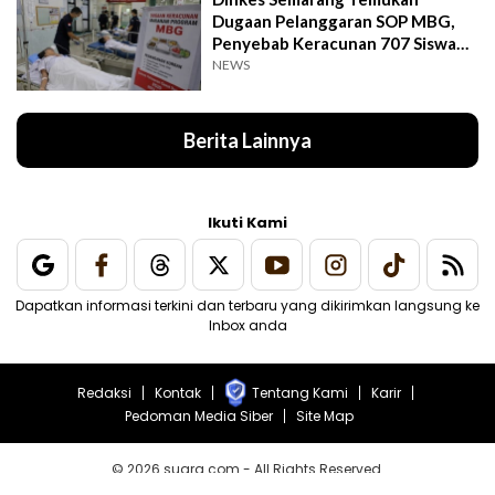
Dugaan Pelanggaran SOP MBG,
Penyebab Keracunan 707 Siswa
Masih Diteliti
NEWS
Berita Lainnya
Ikuti Kami
Dapatkan informasi terkini dan terbaru yang dikirimkan langsung ke
Inbox anda
Redaksi
Kontak
Tentang Kami
Karir
Pedoman Media Siber
Site Map
© 2026 suara.com - All Rights Reserved.