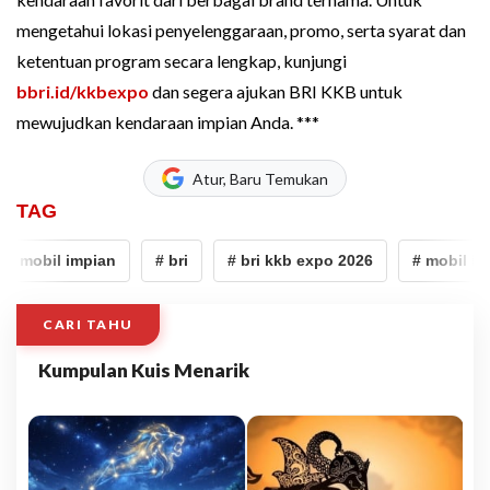
mengetahui lokasi penyelenggaraan, promo, serta syarat dan
ketentuan program secara lengkap, kunjungi
bbri.id/kkbexpo
dan segera ajukan BRI KKB untuk
mewujudkan kendaraan impian Anda. ***
Atur, Baru Temukan
TAG
# mobil impian
# bri
# bri kkb expo 2026
# mobil imp
CARI TAHU
Kumpulan Kuis Menarik