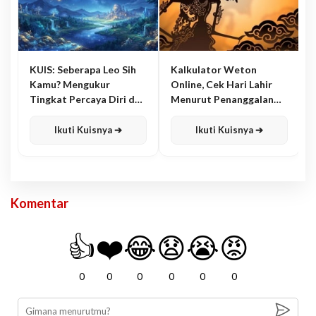
KUIS: Seberapa Leo Sih
Kalkulator Weton
Kamu? Mengukur
Online, Cek Hari Lahir
Tingkat Percaya Diri dan
Menurut Penanggalan
Karisma
Jawa
Ikuti Kuisnya ➔
Ikuti Kuisnya ➔
Komentar
👍
❤️
😂
😧
😭
😡
0
0
0
0
0
0