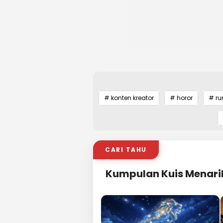
# konten kreator
# horor
# ru
CARI TAHU
Kumpulan Kuis Menari