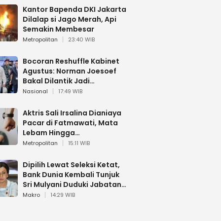
Kantor Bapenda DKI Jakarta
Dilalap si Jago Merah, Api
Semakin Membesar
Metropolitan
23:40 WIB
Bocoran Reshuffle Kabinet
Agustus: Norman Joesoef
Bakal Dilantik Jadi
Wamenhan RI
Nasional
17:49 WIB
Aktris Sali Irsalina Dianiaya
Pacar di Fatmawati, Mata
Lebam Hingga
Diselamatkan Polantas
Metropolitan
15:11 WIB
Dipilih Lewat Seleksi Ketat,
Bank Dunia Kembali Tunjuk
Sri Mulyani Duduki Jabatan
Strategis
Makro
14:29 WIB