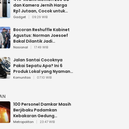
dan Kamera Jernih Harga
Rp1 Jutaan, Cocok untuk
Multitasking
Gadget
09:29 WIB
Bocoran Reshuffle Kabinet
Agustus: Norman Joesoef
Bakal Dilantik Jadi
Wamenhan RI
Nasional
17:49 WIB
Jalan Santai Cocoknya
Pakai Sepatu Apa? Ini 6
Produk Lokal yang Nyaman
Buat 17 Agustusan
Komunitas
07:10 WIB
HAN
100 Personel Damkar Masih
Berjibaku Padamkan
Kebakaran Gedung
Bapenda DKI
Metropolitan
23:47 WIB