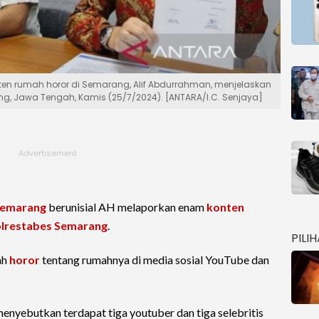
nten rumah horor di Semarang, Alif Abdurrahman, menjelaskan
rang, Jawa Tengah, Kamis (25/7/2024). [ANTARA/I.C. Senjaya]
emarang
berunisial AH melaporkan enam
konten
lrestabes Semarang
.
PILI
ah
horor
tentang rumahnya di media sosial YouTube dan
nyebutkan terdapat tiga youtuber dan tiga selebritis