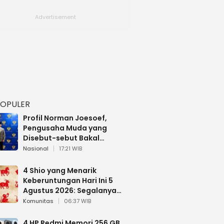
POPULER
Profil Norman Joesoef,
Pengusaha Muda yang
Disebut-sebut Bakal
Dilantik Jadi Wamenhan RI
Nasional
17:21 WIB
4 Shio yang Menarik
Keberuntungan Hari Ini 5
Agustus 2026: Segalanya
Berjalan Lancar
Komunitas
06:37 WIB
4 HP Redmi Memori 256 GB