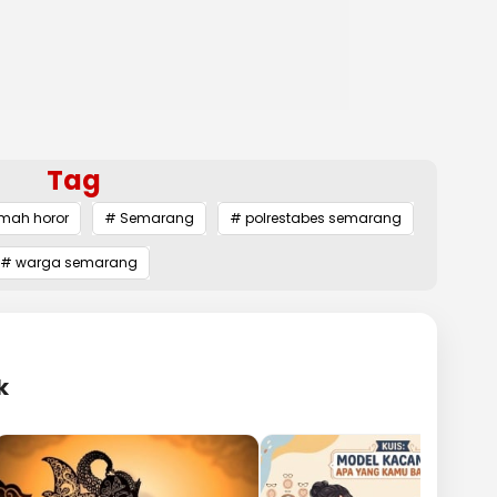
Tag
mah horor
# Semarang
# polrestabes semarang
# warga semarang
k