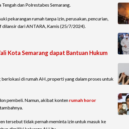
a Tengah dan Polrestabes Semarang.
uki pekarangan rumah tanpa izin, perusakan, pencurian,
if dilansir dari ANTARA, Kamis (25/7/2024).
 Wali Kota Semarang dapat Bantuan Hukum
 berlokasi di rumah AH, properti yang dalam proses untuk
alon pembeli. Namun, akibat konten
rumah horor
 tambahnya.
n tersebut tidak pernah meminta izin untuk masuk ke
hun dimiliki keluarga AH itu.