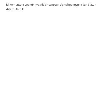
Isi komentar sepenuhnya adalah tanggung jawab pengguna dan diatur
dalam UU ITE