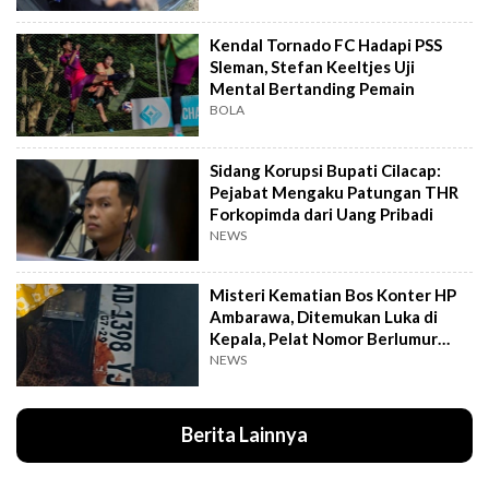
Kendal Tornado FC Hadapi PSS
Sleman, Stefan Keeltjes Uji
Mental Bertanding Pemain
BOLA
Sidang Korupsi Bupati Cilacap:
Pejabat Mengaku Patungan THR
Forkopimda dari Uang Pribadi
NEWS
Misteri Kematian Bos Konter HP
Ambarawa, Ditemukan Luka di
Kepala, Pelat Nomor Berlumur
Darah
NEWS
Berita Lainnya