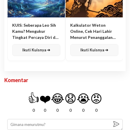
KUIS: Seberapa Leo Sih
Kalkulator Weton
Kamu? Mengukur
Online, Cek Hari Lahir
Tingkat Percaya Diri dan
Menurut Penanggalan
Karisma
Jawa
Ikuti Kuisnya ➔
Ikuti Kuisnya ➔
Komentar
👍
❤️
😂
😧
😭
😡
0
0
0
0
0
0